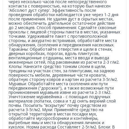
через несколько часов после непосредственного
контакта с поверхностью, на которую был нанесен
'Абсолют дуст супер'. Эффективность после
проведения обработки наблюдается уже через 1-2 дня
после применения. Не удаляя дуст в скрытых местах,
можно обеспечить длительное остаточное действие
до 2 месяцев. Способ применения: Сделайте сквозные
проколы с лицевой стороны пакета в местах, указанных
точками. Удерживайте пакет с противоположной
стороны, и аккуратно встряхивая, обработайте места
обнаружения, скопления и передвижения насекомых.
Тараканы: Обработайте отверстия и щели в стенах,
дверных коробках, порогах, вдоль плинтусов,
вентиляционные отдушины, места ввода и вывода
инженерных сетей, под раковинами из расчета 2-3 г/м2.
Клопы: Нанесите средство тонким слоем в щели,
трещины на участках стен, за плинтусами, на заднюю
поверхность мебели, деревянные части кровати,
обратную сторону ковров и картин из расчета 3-5г/м2.
Муравьи: Обработайте места скопления или пути
передвижения ("дорожки"), а также возможные пути
проникновения муравьев извне из расчета 2-3 г/м2.
Уничтожение муравейника - с помощью подручных
материалов (лопатки, совка и т.д) снять верхний слой
почвы. Посыпать "вскрытую" почву средством из
расчета 3-5г/м2. Мухи: Применяйте средство на
открытой территории в местах посадки мух,
обработайте мусоросборники и контейнеры,
выгребные ямы и места обнаружения личинок и
куколок. Норма расхода Составляет 2-5г/м2. Блохи: В