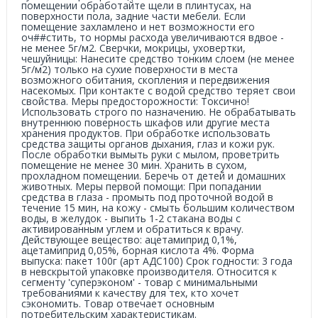
помещении обработайте щели в плинтусах, на
поверхности пола, задние части мебели. Если
помещение захламлено и нет возможности его
оч##стить, то нормы расхода увеличиваются вдвое -
не менее 5г/м2. Сверчки, мокрицы, уховертки,
чешуйницы: Нанесите средство тонким слоем (не менее
5г/м2) только на сухие поверхности в места
возможного обитания, скопления и передвижения
насекомых. При контакте с водой средство теряет свои
свойства. Меры предосторожности: Токсично!
Использовать строго по назначению. Не обрабатывать
внутреннюю поверность шкафов или другие места
хранения продуктов. При обработке использовать
средства защиты органов дыхания, глаз и кожи рук.
После обработки вымыть руки с мылом, проветрить
помещение не менее 30 мин. Хранить в сухом,
прохладном помещении. Беречь от детей и домашних
животных. Меры первой помощи: При попадании
средства в глаза - промыть под проточной водой в
течение 15 мин, на кожу - смыть большим количеством
воды, в желудок - выпить 1-2 стакана воды с
активированным углем и обратиться к врачу.
Действующее вещество: ацетамиприд 0,1%,
ацетамиприд 0,05%, борная кислота 4%. Форма
выпуска: пакет 100г (арт АДС100) Срок годности: 3 года
в невскрытой упаковке производителя. Относится к
сегменту 'суперэконом' - товар с минимальными
требованиями к качеству для тех, кто хочет
сэкономить. Товар отвечает основным
потребительским характеристикам.