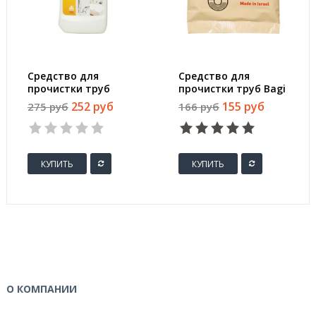
Средство для
Средство для
прочистки труб
прочистки труб Bagi
Ника Трубочист гель
Шуманит гранулы 70
252 руб
155 руб
275 руб
166 руб
700 г
г
КУПИТЬ
КУПИТЬ
О КОМПАНИИ