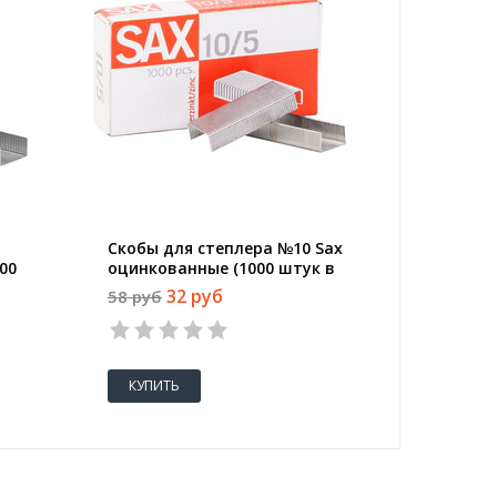
Скобы для степлера №10 Sax
Скобы д
00
оцинкованные (1000 штук в
никелир
упаковке)
упаковк
32 руб
58 руб
56 руб
КУПИТЬ
КУПИТ