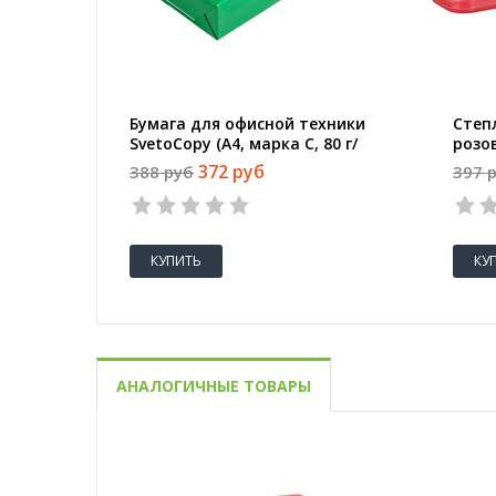
Бумага для офисной техники
Степ
SvetoCopy (A4, марка C, 80 г/
розо
кв.м, 500 листов)
372 руб
388 руб
397 
КУПИТЬ
КУ
АНАЛОГИЧНЫЕ ТОВАРЫ