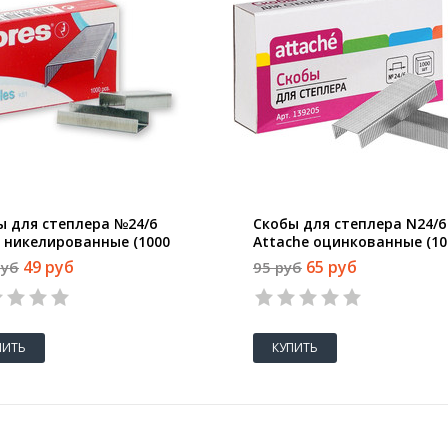
ы для степлера №24/6
Скобы для степлера N24/6
s никелированные (1000
Attache оцинкованные (10
 в упаковке)
штук в упаковке)
49 руб
65 руб
руб
95 руб
ПИТЬ
КУПИТЬ