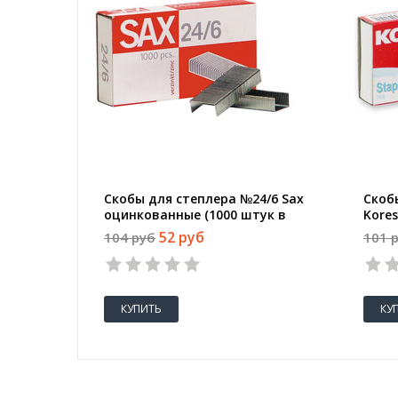
Скобы для степлера №24/6 Sax
Скоб
оцинкованные (1000 штук в
Kore
упаковке)
штук
52 руб
104 руб
101 
КУПИТЬ
КУ