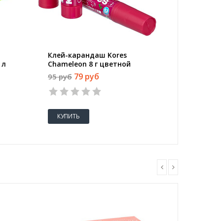
Клей-карандаш Kores
Ручка 
 л
Chameleon 8 г цветной
синяя (
(исчезающий цвет)
79 руб
95 руб
17 руб
КУПИТЬ
КУПИТ