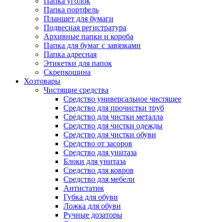
Папка уголок
Папка портфель
Планшет для бумаги
Подвесная регистратура
Архивные папки и короба
Папка для бумаг с завязками
Папка адресная
Этикетки для папок
Скрепкошина
Хозтовары
Чистящие средства
Средство универсальное чистящее
Средство для прочистки труб
Средство для чистки металла
Средство для чистки одежды
Средство для чистки обуви
Средство от засоров
Средство для унитаза
Блоки для унитаза
Средство для ковров
Средство для мебели
Антистатик
Губка для обуви
Ложка для обуви
Ручные дозаторы