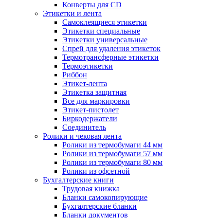
Конверты для CD
Этикетки и лента
Самоклеящиеся этикетки
Этикетки специальные
Этикетки универсальные
Спрей для удаления этикеток
Термотрансферные этикетки
Термоэтикетки
Риббон
Этикет-лента
Этикетка защитная
Все для маркировки
Этикет-пистолет
Биркодержатели
Соединитель
Ролики и чековая лента
Ролики из термобумаги 44 мм
Ролики из термобумаги 57 мм
Ролики из термобумаги 80 мм
Ролики из офсетной
Бухгалтерские книги
Трудовая книжка
Бланки самокопирующие
Бухгалтерские бланки
Бланки документов