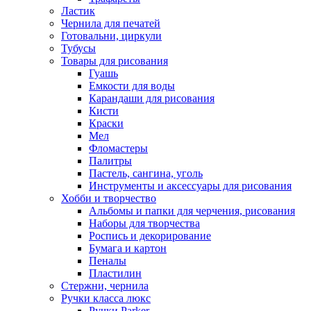
Ластик
Чернила для печатей
Готовальни, циркули
Тубусы
Товары для рисования
Гуашь
Емкости для воды
Карандаши для рисования
Кисти
Краски
Мел
Фломастеры
Палитры
Пастель, сангина, уголь
Инструменты и аксессуары для рисования
Хобби и творчество
Альбомы и папки для черчения, рисования
Наборы для творчества
Роспись и декорирование
Бумага и картон
Пеналы
Пластилин
Стержни, чернила
Ручки класса люкс
Ручки Parker