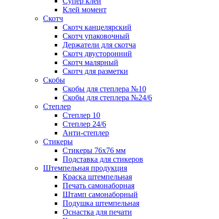
Супер клей
Клей момент
Скотч
Скотч канцелярский
Скотч упаковочный
Держатели для скотча
Скотч двусторонний
Скотч малярный
Скотч для разметки
Скобы
Скобы для степлера №10
Скобы для степлера №24/6
Степлер
Степлер 10
Степлер 24/6
Анти-степлер
Стикеры
Стикеры 76x76 мм
Подставка для стикеров
Штемпельная продукция
Краска штемпельная
Печать самонаборная
Штамп самонаборный
Подушка штемпельная
Оснастка для печати