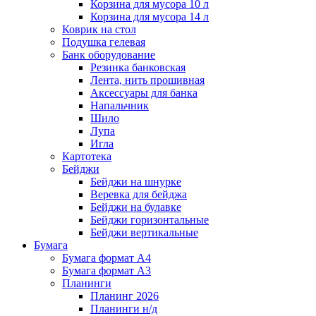
Корзина для мусора 10 л
Корзина для мусора 14 л
Коврик на стол
Подушка гелевая
Банк оборудование
Резинка банковская
Лента, нить прошивная
Аксессуары для банка
Напальчник
Шило
Лупа
Игла
Картотека
Бейджи
Бейджи на шнурке
Веревка для бейджа
Бейджи на булавке
Бейджи горизонтальные
Бейджи вертикальные
Бумага
Бумага формат А4
Бумага формат А3
Планинги
Планинг 2026
Планинги н/д