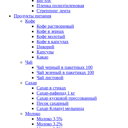
Биг-бэг
Пленка полиэтиленовая
Стреппинг лента
Продукты питания
Кофе
Кофе растворимый
Кофе в зернах
Кофе молотый
Кофе в капсулах
Цикорий
Капсулы
Какао
Чай
Чай черный в пакетиках 100
Чай зеленый в пакетиках 100
Чай листовой
Сахар
Сахар в стиках
Сахар-рафинад 1 кг
Сахар кусковой прессованный
Песок сахарный
Сахар Kotanyi мельница
Молоко
Молоко 3,5%
Молоко 3,2%