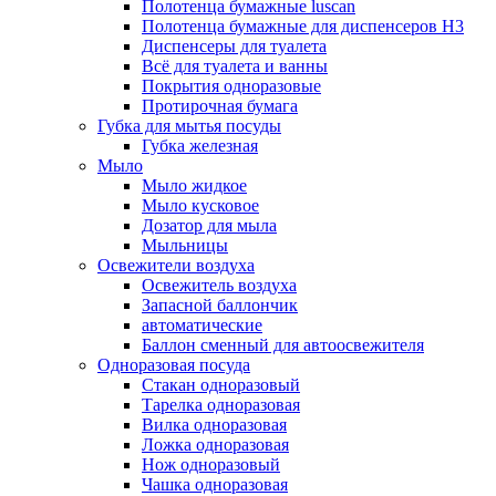
Полотенца бумажные luscan
Полотенца бумажные для диспенсеров H3
Диспенсеры для туалета
Всё для туалета и ванны
Покрытия одноразовые
Протирочная бумага
Губка для мытья посуды
Губка железная
Мыло
Мыло жидкое
Мыло кусковое
Дозатор для мыла
Мыльницы
Освежители воздуха
Освежитель воздуха
Запасной баллончик
автоматические
Баллон сменный для автоосвежителя
Одноразовая посуда
Стакан одноразовый
Тарелка одноразовая
Вилка одноразовая
Ложка одноразовая
Нож одноразовый
Чашка одноразовая