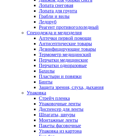
Лопата снеговая
Лопата для грунта
Грабли и вилы
Ледоруб
Реагент противогололедный
Спецодежда и медизделия
Аптечки первой помощи
Антисептические товары
Дезинфицирующие товары
Термометр медицинский
Перчатки медицинские
Перчатки одноразовые
Бахилы
Пластыри и повязки
Бинты
Защита зрения, слуха, дыхания
Упаковка
Стрейч пленка
Упаковочные ленты
Диспенсер для ленты
Шпагаты, шнуры
Монтажные ленты
Пакеты фасовочные
Упаковка из картона