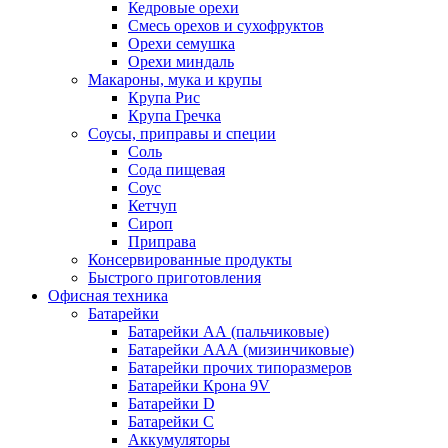
Кедровые орехи
Смесь орехов и сухофруктов
Орехи семушка
Орехи миндаль
Макароны, мука и крупы
Крупа Рис
Крупа Гречка
Соусы, приправы и специи
Соль
Сода пищевая
Соус
Кетчуп
Сироп
Приправа
Консервированные продукты
Быстрого приготовления
Офисная техника
Батарейки
Батарейки АА (пальчиковые)
Батарейки ААА (мизинчиковые)
Батарейки прочих типоразмеров
Батарейки Крона 9V
Батарейки D
Батарейки С
Аккумуляторы