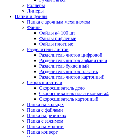
Роллеры
Линеры
Папки и файлы
Папка с арочным механизмом
Файлы
Файлы а4 100 шт
Файлы рифленые
Файлы плотные
Разделители листов
Разделитель листов цифровой
Разделитель листов алфавитный
Разделитель буквенный
Разделитель листов пластик
Разделитель листов картонный
Скоросшиватели
Скоросшиватель дело
Скоросшиватель пластиковый а4
Скоросшиватель картонный
Папка на кольцах
Папка с файлами
Папка на резинках
Папка с зажимом
Папка на молнии
Папка конверт