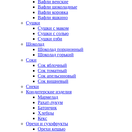
Вафли венские
Вафли шоколадные
Вафли коровка
Вафли яшкино
Сушки
Сушки с маком
Сушки с солью
Сушки озби
Шоколад
Шоколад порционный
Шоколад горький
Соки
Сок яблочный
Сок томатный
Сок апельсиновый
Сок вишневый
Снеки
Кондитерские изделия
Мармелад
Рахат-лукум
Батончик
Хлебцы
Кекс
Орехи и сухофрукты
Орехи кешью