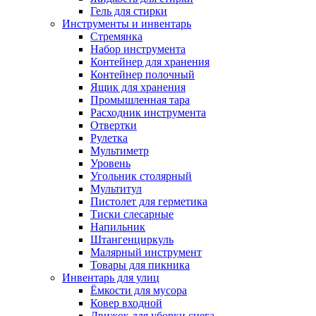
Гель для стирки
Инструменты и инвентарь
Стремянка
Набор инструмента
Контейнер для хранения
Контейнер полочный
Ящик для хранения
Промышленная тара
Расходник инструмента
Отвертки
Рулетка
Мультиметр
Уровень
Угольник столярный
Мультитул
Пистолет для герметика
Тиски слесарные
Напильник
Штангенциркуль
Малярный инструмент
Товары для пикника
Инвентарь для улиц
Ёмкости для мусора
Ковер входной
Движок для уборки снега