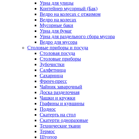
Урна для улицы
Контейнер мусорный (Бак)
Ведро на колесах с отжимом
Ведро на колесах
Мусорные баки
Урна для бумаг
Урна для раздельного сбора мусора
Ведро для мусора
Столовые приборы и посуда
Столовая посуда
Столовые приборы
Зубочистки
Салфетница
Сахарница
Френч-пресс
Чайник заварочный
Доска разделочная
Чашки и кружки
Графины и кувшины
Поднос
Скатерть на стол
Скатерти одноразовые
Технические ткани
Термос
Штопор