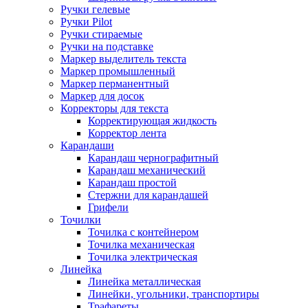
Ручки гелевые
Ручки Pilot
Ручки стираемые
Ручки на подставке
Маркер выделитель текста
Маркер промышленный
Маркер перманентный
Маркер для досок
Корректоры для текста
Корректирующая жидкость
Корректор лента
Карандаши
Карандаш чернографитный
Карандаш механический
Карандаш простой
Стержни для карандашей
Грифели
Точилки
Точилка с контейнером
Точилка механическая
Точилка электрическая
Линейка
Линейка металлическая
Линейки, угольники, транспортиры
Трафареты