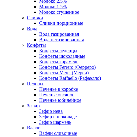
Молоко 2,5%
Молоко 1,5%
Молоко сгущенное
Сливки
Сливки порционные
Вода
Вода газированная
Вода негазированная
Конфеты
Конфеты леденцы
Конфеты шоколадные
Конфеты карамель
Конфеты Ferrero (Ферреро)
Конфеты Merci (Мерси)
Конфеты Raffaello (Рафаэлло)
Печенье
Печенье в коробке
Печенье овсяное
Печенье юбилейное
Зефир
Зефир нева
Зефир в шоколаде
Зефир шармэль
Вафли
Вафли сливочные