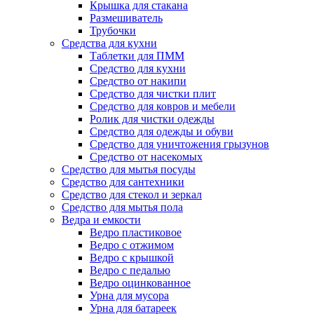
Крышка для стакана
Размешиватель
Трубочки
Средства для кухни
Таблетки для ПММ
Средство для кухни
Средство от накипи
Средство для чистки плит
Средство для ковров и мебели
Ролик для чистки одежды
Средство для одежды и обуви
Средство для уничтожения грызунов
Средство от насекомых
Средство для мытья посуды
Средство для сантехники
Средство для стекол и зеркал
Средство для мытья пола
Ведра и емкости
Ведро пластиковое
Ведро с отжимом
Ведро с крышкой
Ведро с педалью
Ведро оцинкованное
Урна для мусора
Урна для батареек