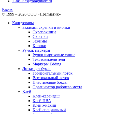
Email: cs@pragmatic.ru
Вверх
© 1999 – 2026 ООО «Прагматик»
Канцтовары
Зажимы, скрепки и кнопки
Скрепочница
Скрепки
Зажимы
Кнопки
Ручки, маркеры
Ручки шариковые синие
Текстовыделители
Маркеры Edding
Лотки для бумаг
Горизонтальный лоток
Вертикальный лоток
Пластиковые боксы
Организатор рабочего места
Клей
Клей-карандаш
Клей ПВА
Клей жидкий
Клей специальный