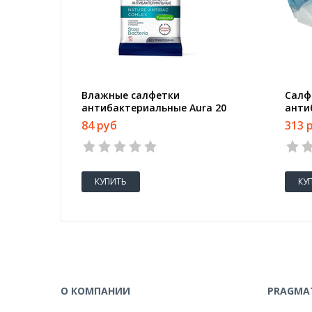
Влажные салфетки
Салф
антибактериальные Aura 20
анти
штук в упаковке
150ш
84 руб
313 
КУПИТЬ
КУ
О КОМПАНИИ
PRAGMAT