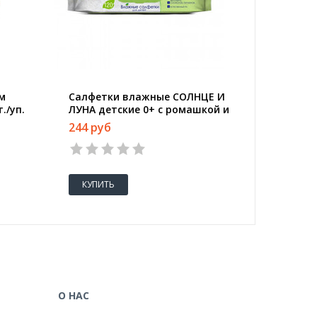
м
Салфетки влажные СОЛНЦЕ И
Салфетк
./уп.
ЛУНА детские 0+ с ромашкой и
Line,25
липой с крышк 120шт
244 руб
1366 р
КУПИТЬ
КУПИТ
О НАС