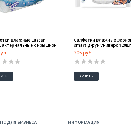
етки влажные Luscan
Салфетки влажные Эконо
бактериальные с крышкой
smart д/рук универс 120шт
т/уп
с клапаном 30647
руб
205 руб
ПИТЬ
КУПИТЬ
IC ДЛЯ БИЗНЕСА
ИНФОРМАЦИЯ