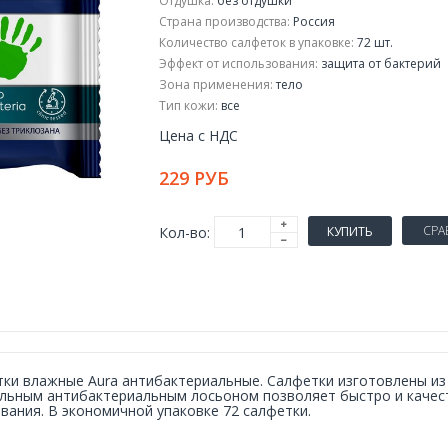
Отдушка:
без отдушки
Страна производства:
Россия
Количество салфеток в упаковке:
72 шт.
Эффект от использования:
защита от бактерий
Зона применения:
тело
Тип кожи:
все
Цена с НДС
229 РУБ
СРА
Кол-во:
КУПИТЬ
ки влажные Aura антибактериальные. Салфетки изготовлены из
льным антибактериальным лосьоном позволяет быстро и качес
вания. В экономичной упаковке 72 салфетки.