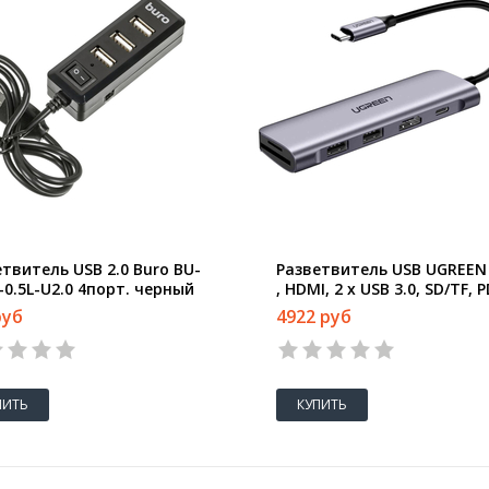
твитель USB 2.0 Buro BU-
Разветвитель USB UGREEN 
0.5L-U2.0 4порт. черный
, HDMI, 2 x USB 3.0, SD/TF, 
(70411)
руб
4922 руб
ПИТЬ
КУПИТЬ