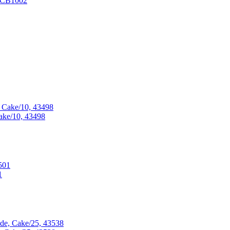
4CB1002
ke/10, 43498
1