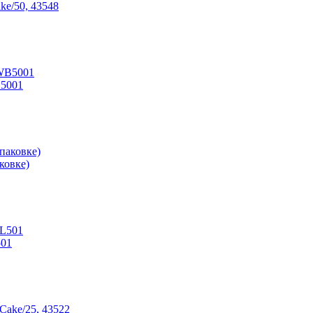
ke/50, 43548
5001
ковке)
501