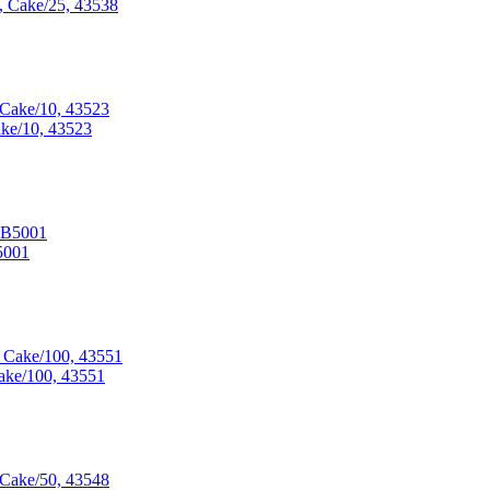
 Cake/25, 43538
ke/10, 43523
5001
ake/100, 43551