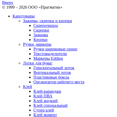
Вверх
© 1999 – 2026 ООО «Прагматик»
Канцтовары
Зажимы, скрепки и кнопки
Скрепочница
Скрепки
Зажимы
Кнопки
Ручки, маркеры
Ручки шариковые синие
Текстовыделители
Маркеры Edding
Лотки для бумаг
Горизонтальный лоток
Вертикальный лоток
Пластиковые боксы
Организатор рабочего места
Клей
Клей-карандаш
Клей ПВА
Клей жидкий
Клей специальный
Супер клей
Клей момент