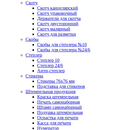
Скотч
Скотч канцелярский
Скотч упаковочный
Держатели для скотча
Скотч двусторонний
Скотч малярный
Скотч для разметки
Скобы
Скобы для степлера №10
Скобы для степлера №24/6
Степлер
Степлер 10
Степлер 24/6
Анти-степлер
Стикеры
Стикеры 76x76 мм
Подставка для стикеров
Штемпельная продукция
Краска штемпельная
Печать самонаборная
Штамп самонаборный
Подушка штемпельная
Оснастка для печати
Касса для печати
Нумератор