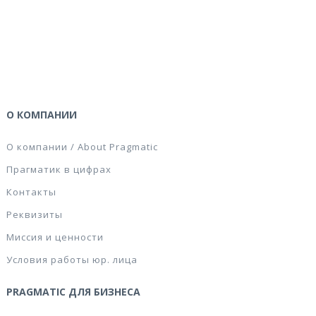
Конфеты
шоколадные Рот
Фронт Васильки 250
147 руб
г
О КОМПАНИИ
КУПИТЬ
О компании / About Pragmatic
Прагматик в цифрах
Контакты
Реквизиты
Миссия и ценности
Условия работы юр. лица
PRAGMATIC ДЛЯ БИЗНЕСА