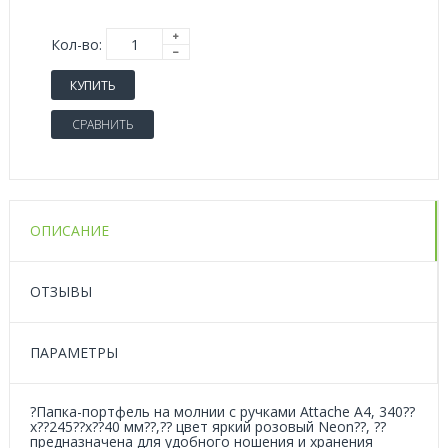
Кол-во:
КУПИТЬ
СРАВНИТЬ
ОПИСАНИЕ
ОТЗЫВЫ
ПАРАМЕТРЫ
?Папка-портфель на молнии с ручками Attache А4, 340??
x??245??x??40 мм??,?? цвет яркий розовый Neon??, ??
предназначена для удобного ношения и хранения