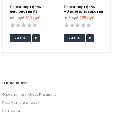
Папка-портфель
Папка-портфель
нейлоновая А3
Attache пластиковая
черная (450x330 мм,
A4 черная (250x370
311 руб
225 руб
650 руб
395 руб
1 отделение)
мм, 1 отделение)
КУПИТЬ
КУПИТЬ
О КОМПАНИИ
О компании / About Pragmatic
Прагматик в цифрах
Контакты