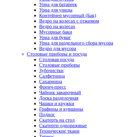
Урна для батареек
Урна для улицы
Контейнер мусорный (Бак)
Ведро на колесах с отжимом
Ведро на колесах
Мусорные баки
Урна для бумаг
Урна для раздельного сбора мусора
Ведро для мусора
Столовые приборы и посуда
Столовая посуда
Столовые приборы
Зубочистки
Салфетница
Сахарница
Френч-пресс
Чайник заварочный
Доска разделочная
Чашки и кружки
Графины и кувшины
Поднос
Скатерть на стол
Скатерти одноразовые
Технические ткани
Термос