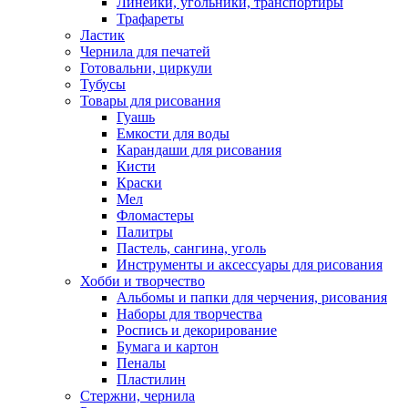
Линейки, угольники, транспортиры
Трафареты
Ластик
Чернила для печатей
Готовальни, циркули
Тубусы
Товары для рисования
Гуашь
Емкости для воды
Карандаши для рисования
Кисти
Краски
Мел
Фломастеры
Палитры
Пастель, сангина, уголь
Инструменты и аксессуары для рисования
Хобби и творчество
Альбомы и папки для черчения, рисования
Наборы для творчества
Роспись и декорирование
Бумага и картон
Пеналы
Пластилин
Стержни, чернила