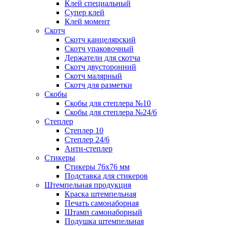
Клей специальный
Супер клей
Клей момент
Скотч
Скотч канцелярский
Скотч упаковочный
Держатели для скотча
Скотч двусторонний
Скотч малярный
Скотч для разметки
Скобы
Скобы для степлера №10
Скобы для степлера №24/6
Степлер
Степлер 10
Степлер 24/6
Анти-степлер
Стикеры
Стикеры 76x76 мм
Подставка для стикеров
Штемпельная продукция
Краска штемпельная
Печать самонаборная
Штамп самонаборный
Подушка штемпельная