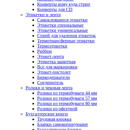
Конверты кому куда стрип
Конверты для CD
Этикетки и лента
Самоклеящиеся этикетки
Этикетки специальные
Этикетки универсальные
Спрей для удаления этикеток
Термотрансферные этикетки
Термоэтикетки
Риббон
Этикет-лента
Этикетка защитная
Все для маркировки
Этикет-пистолет
Биркодержатели
Соединитель
Ролики и чековая лента
Ролики из термобумаги 44 мм
Ролики из термобумаги 57 мм
Ролики из термобумаги 80 мм
Ролики из офсетной
Бухгалтерские книги
Трудовая книжка
Бланки самокопирующие
Бухгалтерские бланки