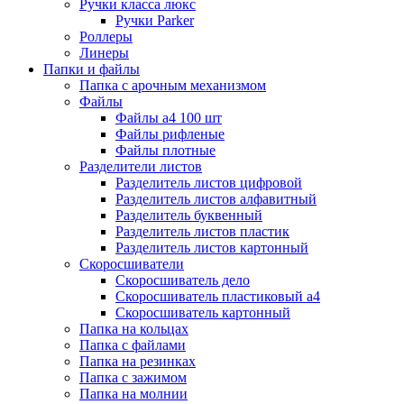
Ручки класса люкс
Ручки Parker
Роллеры
Линеры
Папки и файлы
Папка с арочным механизмом
Файлы
Файлы а4 100 шт
Файлы рифленые
Файлы плотные
Разделители листов
Разделитель листов цифровой
Разделитель листов алфавитный
Разделитель буквенный
Разделитель листов пластик
Разделитель листов картонный
Скоросшиватели
Скоросшиватель дело
Скоросшиватель пластиковый а4
Скоросшиватель картонный
Папка на кольцах
Папка с файлами
Папка на резинках
Папка с зажимом
Папка на молнии