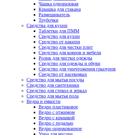
Чашка одноразовая
Крышка для стакана
Размешиватель
Трубочки
Средства для кухни
Таблетки для ПММ
Средство для кухни
Средство от накипи
Средство для чистки плит
Средство для ковров и мебели
Ролик для чистки одежды
Средство для одежды и обуви
Средство для уничтожения грызунов
Средство от насекомых
Средство для мытья посуды
Средство для сантехники
Средство для стекол и зеркал
Средство для мытья пола
Ведра и емкости
Ведро пластиковое
Ведро с отжимом
Ведро с крышкой
Ведро с педалью
Ведро оцинкованное
Урна для мусора