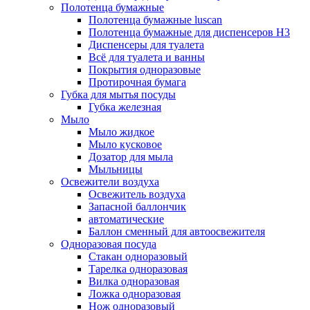
Полотенца бумажные
Полотенца бумажные luscan
Полотенца бумажные для диспенсеров H3
Диспенсеры для туалета
Всё для туалета и ванны
Покрытия одноразовые
Протирочная бумага
Губка для мытья посуды
Губка железная
Мыло
Мыло жидкое
Мыло кусковое
Дозатор для мыла
Мыльницы
Освежители воздуха
Освежитель воздуха
Запасной баллончик
автоматические
Баллон сменный для автоосвежителя
Одноразовая посуда
Стакан одноразовый
Тарелка одноразовая
Вилка одноразовая
Ложка одноразовая
Нож одноразовый