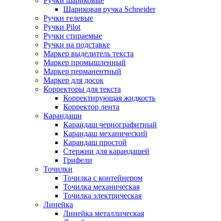
Ручки шариковые
Шариковая ручка Schneider
Ручки гелевые
Ручки Pilot
Ручки стираемые
Ручки на подставке
Маркер выделитель текста
Маркер промышленный
Маркер перманентный
Маркер для досок
Корректоры для текста
Корректирующая жидкость
Корректор лента
Карандаши
Карандаш чернографитный
Карандаш механический
Карандаш простой
Стержни для карандашей
Грифели
Точилки
Точилка с контейнером
Точилка механическая
Точилка электрическая
Линейка
Линейка металлическая