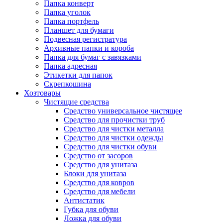
Папка конверт
Папка уголок
Папка портфель
Планшет для бумаги
Подвесная регистратура
Архивные папки и короба
Папка для бумаг с завязками
Папка адресная
Этикетки для папок
Скрепкошина
Хозтовары
Чистящие средства
Средство универсальное чистящее
Средство для прочистки труб
Средство для чистки металла
Средство для чистки одежды
Средство для чистки обуви
Средство от засоров
Средство для унитаза
Блоки для унитаза
Средство для ковров
Средство для мебели
Антистатик
Губка для обуви
Ложка для обуви