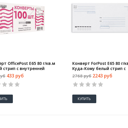
рт OfficePost E65 80 г/кв.м
Конверт ForPost Е65 80 г/к
й стрип с внутренней
Куда-Кому белый стрип с
чаткой (100 штук в
внутренней запечаткой (1
433 руб
2243 руб
руб
2768 руб
овке)
штук в упаковке)
ПИТЬ
КУПИТЬ