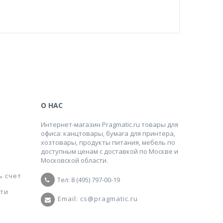
О НАС
Интернет-магазин Pragmatic.ru товары для
офиса: канцтовары, бумага для принтера,
хозтовары, продукты питания, мебель по
доступным ценам с доставкой по Москве и
Московской области.
ь счет
Тел: 8 (495) 797-00-19
ти
Email: cs@pragmatic.ru