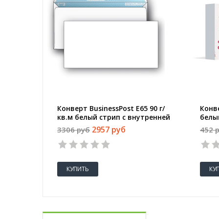
Конверт BusinessPost E65 90 г/
Конве
кв.м белый стрип с внутренней
белы
запечаткой (1000 штук в
запе
2957 руб
3306 руб
452 
упаковке)
упак
КУПИТЬ
КУ