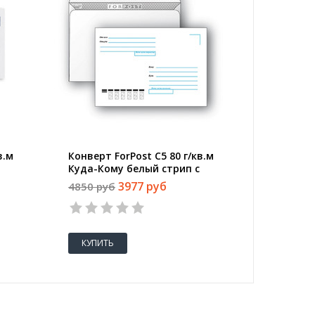
в.м
Конверт ForPost С5 80 г/кв.м
Конверт
Куда-Кому белый стрип с
зеленый
000
внутренней запечаткой (1000
упаковк
3977 руб
4850 руб
701 руб
штук в упаковке)
КУПИТЬ
КУПИТ