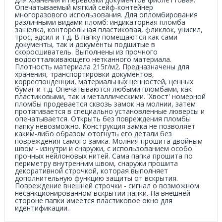
Опечатываемый мягкий сейф-контейнер
многоразового использования. Для опломбирования
различными видами пломб: индикаторная пломба
защелка, конторольная пластиковая, фликлок, унисил,
трос, эдсил и т.д. В папку помещаются как сами
документы, так и документы подшитые в
скоросшиватель. Выполнены из прочного
водоотталкивающего нетканного материала.
Плотность материала 215г/м2. Предназначены для
хранения, транспортировки документов,
корреспонденции, материальных ценностей, ценных
бумаг и т.д. Опечатываются любыми пломбами, как
пластиковыми, так и металлическими. 'Хвост' номерной
пломбы продевается сквозь замок на молнии, затем
протягивается в специально установленные люверсы и
опечатывается. Открыть без повреждения пломбы
папку невозможно. Конструкция замка не позволяет
каким-либо образом отогнуть его детали без
повреждения самого замка. Молния прошита двойным
швом - изнутри и снаружи, с использованием особо
прочных нейлоновых нитей. Сама папка прошита по
периметру внутренним швом, снаружи прошита
декоративной строчкой, которая выполняет
дополнительную функцию защиты от вскрытия.
Повреждение внешней строчки - сигнал о возможном
несанкционированном вскрытии папки. На внешней
стороне папки имеется пластиковое окно для
идентификации.