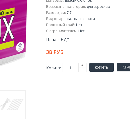
Материал:
пластик/хлопок
Возрастная категория:
для взрослых
Размер, см:
7.7
Вид товара:
ватные палочки
Прошитый край:
Нет
С ограничителем:
Нет
Цена с НДС
38 РУБ
СРА
Кол-во:
КУПИТЬ