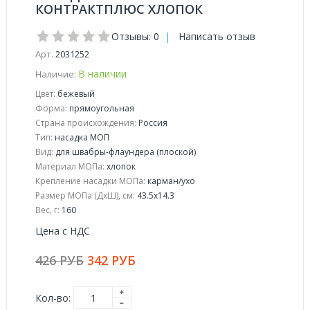
КОНТРАКТПЛЮС ХЛОПОК
Отзывы: 0
|
Написать отзыв
Арт.
2031252
В наличии
Наличие:
Цвет:
бежевый
Форма:
прямоугольная
Страна происхождения:
Россия
Тип:
насадка МОП
Вид:
для швабры-флаундера (плоской)
Материал МОПа:
хлопок
Крепление насадки МОПа:
карман/ухо
Размер МОПа (ДхШ), см:
43.5x14.3
Вес, г:
160
Цена с НДС
426 РУБ
342 РУБ
Кол-во: