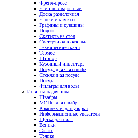
Френч-пресс
Чайник заварочный
Доска разделочная
Чашки и кружки
Графины и кувшины
Поднос
Скатерть на стол
Скатерти одноразовые
Технические ткани
Термос
Штопор
Кухонный инвентарь
Посуда для чая и кофе
Стеклянная посуда
Посуда
Фильтры для воды
Инвентарь для пола
Швабры
МОПы для швабр
Комплекты для уборки
Информационные указатели
Щетка для пола
Веники
Совок
Тряпка