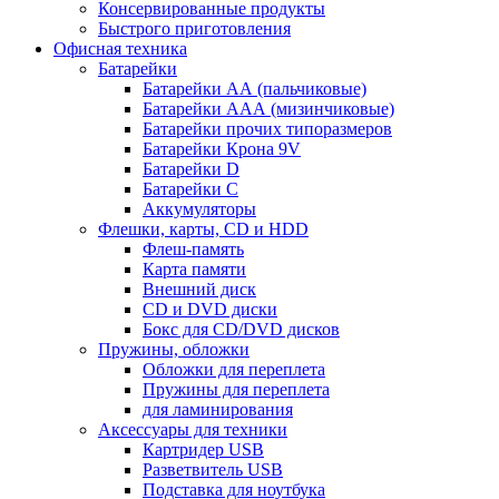
Консервированные продукты
Быстрого приготовления
Офисная техника
Батарейки
Батарейки АА (пальчиковые)
Батарейки ААА (мизинчиковые)
Батарейки прочих типоразмеров
Батарейки Крона 9V
Батарейки D
Батарейки С
Аккумуляторы
Флешки, карты, CD и HDD
Флеш-память
Карта памяти
Внешний диск
CD и DVD диски
Бокс для CD/DVD дисков
Пружины, обложки
Обложки для переплета
Пружины для переплета
для ламинирования
Аксессуары для техники
Картридер USB
Разветвитель USB
Подставка для ноутбука