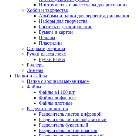
Инструменты и аксессуары для рисования
Хобби и творчество
Альбомы и папки для черчения, рисования
Наборы для творчества
Роспись и декорирование
Бумага и картон
Пеналы
Пластилин
Стержни, чернила
Ручки класса люкс
Ручки Parker
Роллеры
Линеры
Папки и файлы
Папка с арочным механизмом
Файлы
Файлы а4 100 шт
Файлы рифленые
Файлы плотные
Разделители листов
Разделитель листов цифровой
Разделитель листов алфавитный
Разделитель буквенный
Разделитель листов пластик
Разделитель листов картонный