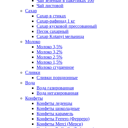
Чай зеленый в пакетиках 100
Чай листовой
Сахар
Сахар в стиках
Сахар-рафинад 1 кг
Сахар кусковой прессованный
Песок сахарный
Сахар Kotanyi мельница
Молоко
Молоко 3,5%
Молоко 3,2%
Молоко 2,5%
Молоко 1,5%
Молоко сгущенное
Сливки
Сливки порционные
Вода
Вода газированная
Вода негазированная
Конфеты
Конфеты леденцы
Конфеты шоколадные
Конфеты карамель
Конфеты Ferrero (Ферреро)
Конфеты Merci (Мерси)