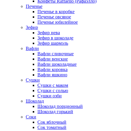
Конфеты Raffaello (Рафаэлло)
Печенье
Печенье в коробке
Печенье овсяное
Печенье юбилейное
Зефир
Зефир нева
Зефир в шоколаде
Зефир шармэль
Вафли
Вафли сливочные
Вафли венские
Вафли шоколадные
Вафли коровка
Вафли яшкино
Сушки
Сушки с маком
Сушки с солью
Сушки озби
Шоколад
Шоколад порционный
Шоколад горький
Соки
Сок яблочный
Сок томатный