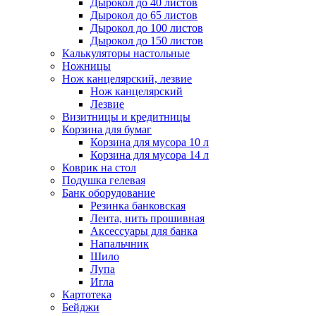
Дырокол до 40 листов
Дырокол до 65 листов
Дырокол до 100 листов
Дырокол до 150 листов
Калькуляторы настольные
Ножницы
Нож канцелярский, лезвие
Нож канцелярский
Лезвие
Визитницы и кредитницы
Корзина для бумаг
Корзина для мусора 10 л
Корзина для мусора 14 л
Коврик на стол
Подушка гелевая
Банк оборудование
Резинка банковская
Лента, нить прошивная
Аксессуары для банка
Напальчник
Шило
Лупа
Игла
Картотека
Бейджи