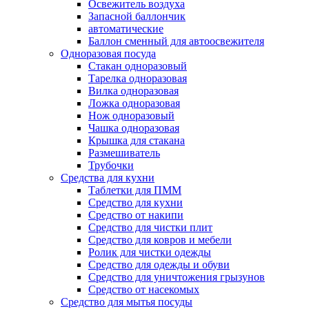
Освежитель воздуха
Запасной баллончик
автоматические
Баллон сменный для автоосвежителя
Одноразовая посуда
Стакан одноразовый
Тарелка одноразовая
Вилка одноразовая
Ложка одноразовая
Нож одноразовый
Чашка одноразовая
Крышка для стакана
Размешиватель
Трубочки
Средства для кухни
Таблетки для ПММ
Средство для кухни
Средство от накипи
Средство для чистки плит
Средство для ковров и мебели
Ролик для чистки одежды
Средство для одежды и обуви
Средство для уничтожения грызунов
Средство от насекомых
Средство для мытья посуды