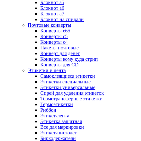
Блокнот а5
Блокнот а6
Блокнот а7
Блокнот на спирали
Почтовые конверты
Конверты е65
Конверты с5
Конверты с4
Пакеты почтовые
Конверт для денег
Конверты кому куда стрип
Конверты для CD
Этикетки и лента
Самоклеящиеся этикетки
Этикетки специальные
Этикетки универсальные
Спрей для удаления этикеток
Термотрансферные этикетки
Термоэтикетки
Риббон
Этикет-лента
Этикетка защитная
Все для маркировки
Этикет-пистолет
Биркодержатели