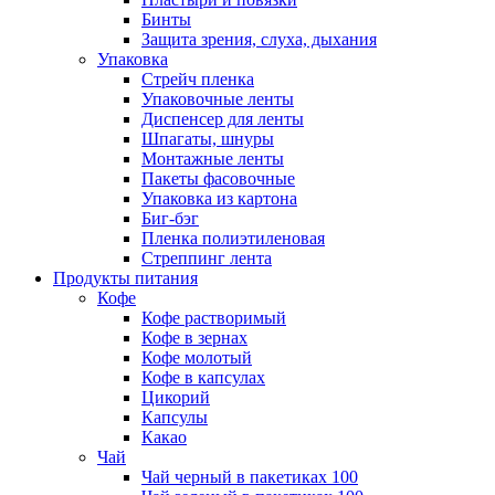
Бинты
Защита зрения, слуха, дыхания
Упаковка
Стрейч пленка
Упаковочные ленты
Диспенсер для ленты
Шпагаты, шнуры
Монтажные ленты
Пакеты фасовочные
Упаковка из картона
Биг-бэг
Пленка полиэтиленовая
Стреппинг лента
Продукты питания
Кофе
Кофе растворимый
Кофе в зернах
Кофе молотый
Кофе в капсулах
Цикорий
Капсулы
Какао
Чай
Чай черный в пакетиках 100