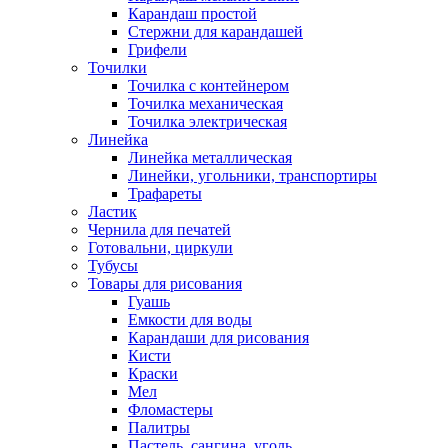
Карандаш простой
Стержни для карандашей
Грифели
Точилки
Точилка с контейнером
Точилка механическая
Точилка электрическая
Линейка
Линейка металлическая
Линейки, угольники, транспортиры
Трафареты
Ластик
Чернила для печатей
Готовальни, циркули
Тубусы
Товары для рисования
Гуашь
Емкости для воды
Карандаши для рисования
Кисти
Краски
Мел
Фломастеры
Палитры
Пастель, сангина, уголь