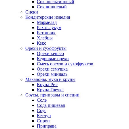
Сок апельсиновый
Сок вишневый
Снеки
Кондитерские изделия
Мармелад
Рахат-лукум
Батончик
Хлебцы
Кекс
Орехи и сухофрукты
Орехи кешью
Кедровые орехи
Смесь орехов и сухофруктов
Орехи семушка
Орехи миндаль
Макароны, мука и крупы
Крупа Рис
Крупа Гречка
Соусы, приправы и специи
Соль
Сода пищевая
Соус
Кетчуп
Сироп
Приправа