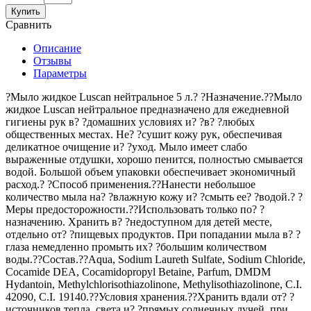
Купить
Сравнить
Описание
Отзывы
Параметры
?Мыло жидкое Luscan нейтральное 5 л.? ?Назначение.??Мыло
жидкое Luscan нейтральное предназначено для ежедневной
гигиены рук в? ?домашних условиях и? ?в? ?любых
общественных местах. Не? ?сушит кожу рук, обеспечивая
деликатное очищение и? ?уход. Мыло имеет слабо
выраженные отдушки, хорошо пенится, полностью смывается
водой. Большой объем упаковки обеспечивает экономичный
расход.? ?Способ применения.??Нанести небольшое
количество мыла на? ?влажную кожу и? ?смыть ее? ?водой.? ?
Меры предосторожности.??Использовать только по? ?
назначению. Хранить в? ?недоступном для детей месте,
отдельно от? ?пищевых продуктов. При попадании мыла в? ?
глаза немедленно промыть их? ?большим количеством
воды.??Состав.??Aqua, Sodium Laureth Sulfate, Sodium Chloride,
Cocamide DEA, Cocamidopropyl Betaine, Parfum, DMDM
Hydantoin, Methylchlorisothiazolinone, Methylisothiazolinone, C.I.
42090, C.I. 19140.??Условия хранения.??Хранить вдали от? ?
источников тепла, света и? ?прямых солнечных лучей, при