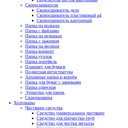
Скоросшиватели
Скоросшиватель дело
Скоросшиватель пластиковый а4
Скоросшиватель картонный
Папка на кольцах
Папка с файлами
Папка на резинках
Папка с зажимом
Папка на молнии
Папка конверт
Папка уголок
Папка портфель
Планшет для бумаги
Подвесная регистратура
Архивные папки и короба
Папка для бумаг с завязками
Папка адресная
Этикетки для папок
Скрепкошина
Хозтовары
Чистящие средства
Средство универсальное чистящее
Средство для прочистки труб
Средство для чистки металла