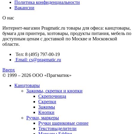
Политика конфиденциальности
Вакансии
О нас
Интернет-магазин Pragmatic.ru товары для офиса: канцтовары,
бумага для принтера, хозтовары, продукты питания, мебель по
доступным ценам с доставкой по Москве и Московской
области.
Тел: 8 (495) 797-00-19
Email: cs@pragmatic.ru
Вверх
© 1999 – 2026 ООО «Прагматик»
Канцтовары
Зажимы, скрепки и кнопки
Скрепочница
Скрепки
Зажимы
Кнопки
Ручки, маркеры
Ручки шариковые синие
Текстовыделители
Маркеры Edding