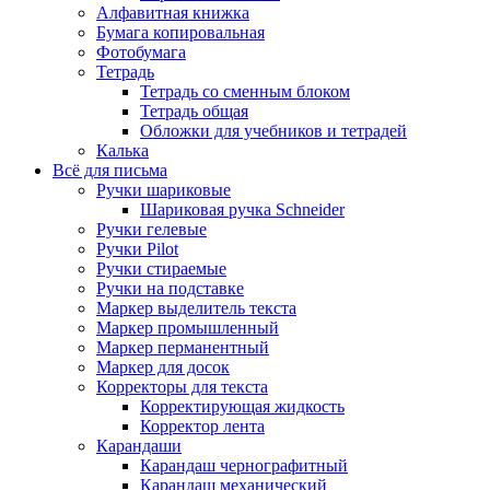
Алфавитная книжка
Бумага копировальная
Фотобумага
Тетрадь
Тетрадь со сменным блоком
Тетрадь общая
Обложки для учебников и тетрадей
Калька
Всё для письма
Ручки шариковые
Шариковая ручка Schneider
Ручки гелевые
Ручки Pilot
Ручки стираемые
Ручки на подставке
Маркер выделитель текста
Маркер промышленный
Маркер перманентный
Маркер для досок
Корректоры для текста
Корректирующая жидкость
Корректор лента
Карандаши
Карандаш чернографитный
Карандаш механический