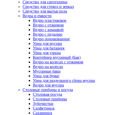
Средство для сантехники
Средство для стекол и зеркал
Средство для мытья пола
Ведра и емкости
Ведро пластиковое
Ведро с отжимом
Ведро с крышкой
Ведро с педалью
Ведро оцинкованное
Урна для мусора
Урна для батареек
Урна для улицы
Контейнер мусорный (Бак)
Ведро на колесах с отжимом
Ведро на колесах
Мусорные баки
Урна для бумаг
Урна для раздельного сбора мусора
Ведро для мусора
Столовые приборы и посуда
Столовая посуда
Столовые приборы
Зубочистки
Салфетница
Сахарница