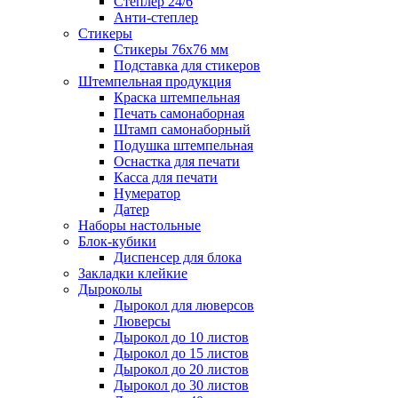
Степлер 24/6
Анти-степлер
Стикеры
Стикеры 76x76 мм
Подставка для стикеров
Штемпельная продукция
Краска штемпельная
Печать самонаборная
Штамп самонаборный
Подушка штемпельная
Оснастка для печати
Касса для печати
Нумератор
Датер
Наборы настольные
Блок-кубики
Диспенсер для блока
Закладки клейкие
Дыроколы
Дырокол для люверсов
Люверсы
Дырокол до 10 листов
Дырокол до 15 листов
Дырокол до 20 листов
Дырокол до 30 листов