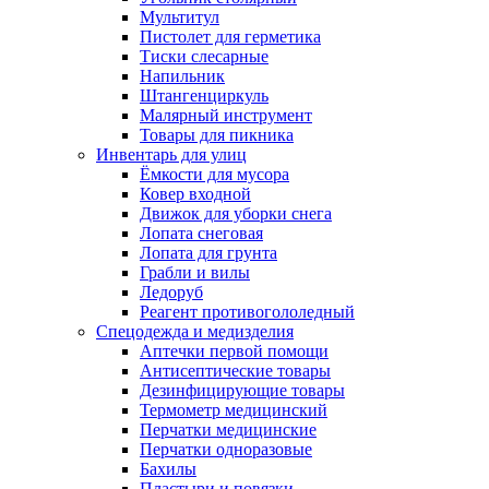
Мультитул
Пистолет для герметика
Тиски слесарные
Напильник
Штангенциркуль
Малярный инструмент
Товары для пикника
Инвентарь для улиц
Ёмкости для мусора
Ковер входной
Движок для уборки снега
Лопата снеговая
Лопата для грунта
Грабли и вилы
Ледоруб
Реагент противогололедный
Спецодежда и медизделия
Аптечки первой помощи
Антисептические товары
Дезинфицирующие товары
Термометр медицинский
Перчатки медицинские
Перчатки одноразовые
Бахилы
Пластыри и повязки