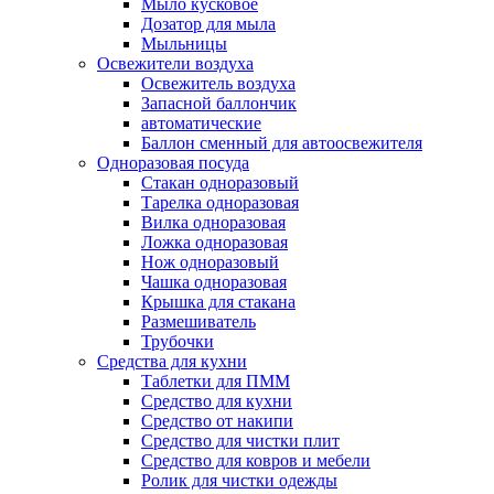
Мыло кусковое
Дозатор для мыла
Мыльницы
Освежители воздуха
Освежитель воздуха
Запасной баллончик
автоматические
Баллон сменный для автоосвежителя
Одноразовая посуда
Стакан одноразовый
Тарелка одноразовая
Вилка одноразовая
Ложка одноразовая
Нож одноразовый
Чашка одноразовая
Крышка для стакана
Размешиватель
Трубочки
Средства для кухни
Таблетки для ПММ
Средство для кухни
Средство от накипи
Средство для чистки плит
Средство для ковров и мебели
Ролик для чистки одежды