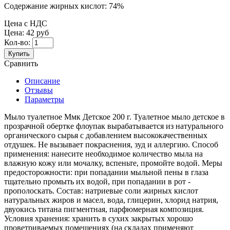
Содержание жирных кислот:
74%
Цена с НДС
Цена:
42 руб
Кол-во:
Купить
Сравнить
Описание
Отзывы
Параметры
Мыло туалетное Ммк Детское 200 г. Туалетное мыло детское в
прозрачной обертке флоупак вырабатывается из натурального
органического сырья с добавлением высококачественных
отдушек. Не вызывает покраснения, зуд и аллергию. Способ
применения: нанесите необходимое количество мыла на
влажную кожу или мочалку, вспеньте, промойте водой. Меры
предосторожности: при попадании мыльной пены в глаза
тщательно промыть их водой, при попадании в рот -
прополоскать. Состав: натриевые соли жирных кислот
натуральных жиров и масел, вода, глицерин, хлорид натрия,
двуокись титана пигментная, парфюмерная композиция.
Условия хранения: хранить в сухих закрытых хорошо
проветриваемых помещениях (на складах применяют