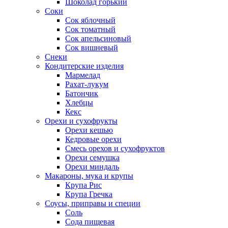
Шоколад горький
Соки
Сок яблочный
Сок томатный
Сок апельсиновый
Сок вишневый
Снеки
Кондитерские изделия
Мармелад
Рахат-лукум
Батончик
Хлебцы
Кекс
Орехи и сухофрукты
Орехи кешью
Кедровые орехи
Смесь орехов и сухофруктов
Орехи семушка
Орехи миндаль
Макароны, мука и крупы
Крупа Рис
Крупа Гречка
Соусы, приправы и специи
Соль
Сода пищевая