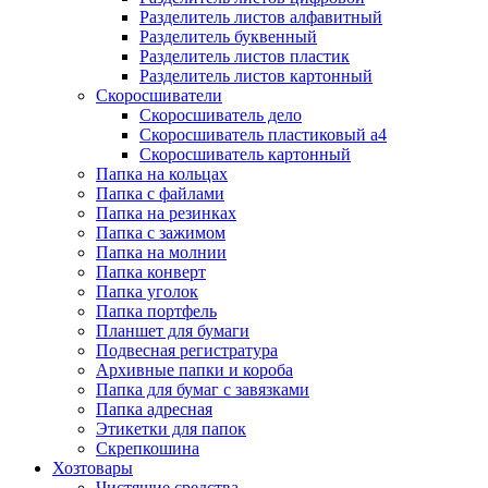
Разделитель листов алфавитный
Разделитель буквенный
Разделитель листов пластик
Разделитель листов картонный
Скоросшиватели
Скоросшиватель дело
Скоросшиватель пластиковый а4
Скоросшиватель картонный
Папка на кольцах
Папка с файлами
Папка на резинках
Папка с зажимом
Папка на молнии
Папка конверт
Папка уголок
Папка портфель
Планшет для бумаги
Подвесная регистратура
Архивные папки и короба
Папка для бумаг с завязками
Папка адресная
Этикетки для папок
Скрепкошина
Хозтовары
Чистящие средства