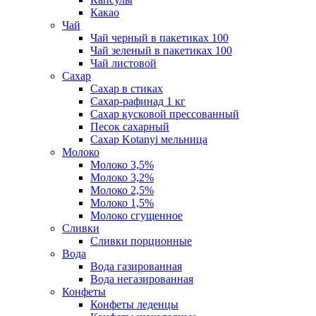
Какао
Чай
Чай черный в пакетиках 100
Чай зеленый в пакетиках 100
Чай листовой
Сахар
Сахар в стиках
Сахар-рафинад 1 кг
Сахар кусковой прессованный
Песок сахарный
Сахар Kotanyi мельница
Молоко
Молоко 3,5%
Молоко 3,2%
Молоко 2,5%
Молоко 1,5%
Молоко сгущенное
Сливки
Сливки порционные
Вода
Вода газированная
Вода негазированная
Конфеты
Конфеты леденцы