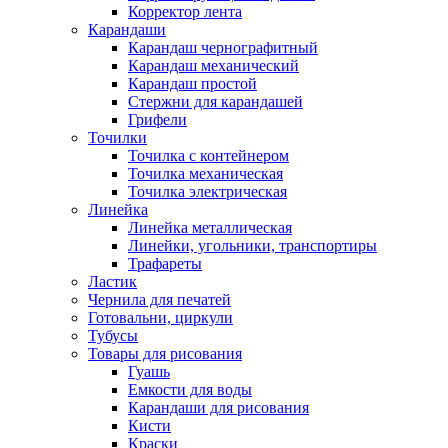
Корректор лента
Карандаши
Карандаш чернографитный
Карандаш механический
Карандаш простой
Стержни для карандашей
Грифели
Точилки
Точилка с контейнером
Точилка механическая
Точилка электрическая
Линейка
Линейка металлическая
Линейки, угольники, транспортиры
Трафареты
Ластик
Чернила для печатей
Готовальни, циркули
Тубусы
Товары для рисования
Гуашь
Емкости для воды
Карандаши для рисования
Кисти
Краски