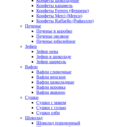
Конфеты шоколадные
Конфеты карамель
Конфеты Ferrero (Ферреро)
Конфеты Merci (Мерси)
Конфеты Raffaello (Рафаэлло)
Печенье
Печенье в коробке
Печенье овсяное
Печенье юбилейное
Зефир
Зефир нева
Зефир в шоколаде
Зефир шармэль
Вафли
Вафли сливочные
Вафли венские
Вафли шоколадные
Вафли коровка
Вафли яшкино
Сушки
Сушки с маком
Сушки с солью
Сушки озби
Шоколад
Шоколад порционный