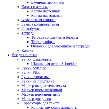
Еженедельники н/д
Карты и атласы
Карты настенные
Карты настольные
Алфавитная книжка
Бумага копировальная
Фотобумага
Тетрадь
Тетрадь со сменным блоком
Тетрадь общая
Обложки для учебников и тетрадей
Калька
Всё для письма
Ручки шариковые
Шариковая ручка Schneider
Ручки гелевые
Ручки Pilot
Ручки стираемые
Ручки на подставке
Маркер выделитель текста
Маркер промышленный
Маркер перманентный
Маркер для досок
Корректоры для текста
Корректирующая жидкость