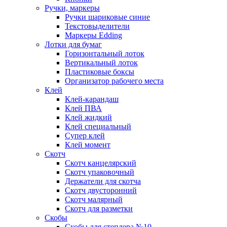
Ручки, маркеры
Ручки шариковые синие
Текстовыделители
Маркеры Edding
Лотки для бумаг
Горизонтальный лоток
Вертикальный лоток
Пластиковые боксы
Организатор рабочего места
Клей
Клей-карандаш
Клей ПВА
Клей жидкий
Клей специальный
Супер клей
Клей момент
Скотч
Скотч канцелярский
Скотч упаковочный
Держатели для скотча
Скотч двусторонний
Скотч малярный
Скотч для разметки
Скобы
Скобы для степлера №10