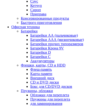
Соус
Кетчуп
Сироп
Приправа
Консервированные продукты
Быстрого приготовления
Офисная техника
Батарейки
Батарейки АА (пальчиковые)
Батарейки ААА (мизинчиковые)
Батарейки прочих типоразмеров
Батарейки Крона 9V
Батарейки D
Батарейки С
Аккумуляторы
Флешки, карты, CD и HDD
Флеш-память
Карта памяти
Внешний диск
CD и DVD диски
Бокс для CD/DVD дисков
Пружины, обложки
Обложки для переплета
Пружины для переплета
для ламинирования