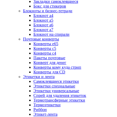
Закладки самоклеящиеся
Бокс для стикеров
Блокноты и бизнес-тетради
Блокнот а4
Блокнот а5
Блокнот а6
Блокнот а7
Блокнот на спирали
Почтовые конверты
Конверты е65
Конверты с5
Конверты с4
Пакеты почтовые
Конверт для денег
Конверты кому куда стрип
Конверты для CD
Этикетки и лента
Самоклеящиеся этикетки
Этикетки специальные
Этикетки универсальные
Спрей для удаления этикеток
Термотрансферные этикетки
Термоэтикетки
Риббон
Этикет-лента