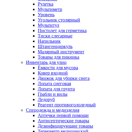
Рулетка
Мультиметр
Уровень
Угольник столярный
Мультитул
Пистолет для герметика
Тиски слесарные
Напильник
Штангенциркуль
Малярный инструмент
Товары для пикника
Инвентарь для улиц
Ёмкости для мусора
Ковер входной
Движок для уборки снега
Лопата снеговая
Лопата для грунта
Грабли и вилы
Ледоруб
Реагент противогололедный
Спецодежда и медизделия
Аптечки первой помощи
Антисептические товары
Дезинфицирующие товары
Термометр медицинский