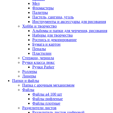
Мел
Фломастеры
Палитры
Пастель, сангина, уголь
Инструменты и аксессуары для рисования
Хобби и творчество
Альбомы и папки для черчения, рисования
Наборы для творчества
Роспись и декорирование
Бумага и картон
Пеналы
Пластилин
Стержни, чернила
Ручки класса люкс
Ручки Parker
Роллеры
Линеры
Папки и файлы
Папка с арочным механизмом
Файлы
Файлы а4 100 шт
Файлы рифленые
Файлы плотные
Разделители листов
Разделитель листов цифровой