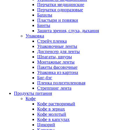
Перчатки медицинские
Перчатки одноразовые
Бахилы
Пластыри и повязки
Бинты
Защита зрения, слуха, дыхания
Упаковка
Стрейч пленка
Упаковочные ленты
Диспенсер для ленты
Шпагаты, шнуры
Монтажные ленты
Пакеты фасовочные
Упаковка из картона
Биг-бэг
Пленка полиэтиленовая
Стреппинг лента
Продукты питания
Кофе
Кофе растворимый
Кофе в зернах
Кофе молотый
Кофе в капсулах
Цикорий
Капсулы