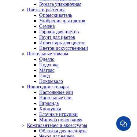
Бумага упаковочная
Цветы и растения
Опрыскиватель
Удобрение для цветов
Семена
Горшок для цветов
Грунт для цветов
Инвентарь для цветов
Цветок искусственный
Пастельные товары
Одеяло
Подушка
Матрас
Плед
Покрывало
Новогодние товары
Настольные ели
Напольные ели
Гирлянда
Хлопушка
Елочные игрушки
Мишура новогодняя
Кожгалантерея и аксессуары
Обложка для паспорта
Чехол для вещей