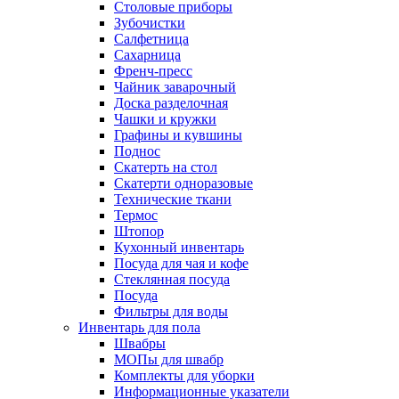
Столовые приборы
Зубочистки
Салфетница
Сахарница
Френч-пресс
Чайник заварочный
Доска разделочная
Чашки и кружки
Графины и кувшины
Поднос
Скатерть на стол
Скатерти одноразовые
Технические ткани
Термос
Штопор
Кухонный инвентарь
Посуда для чая и кофе
Стеклянная посуда
Посуда
Фильтры для воды
Инвентарь для пола
Швабры
МОПы для швабр
Комплекты для уборки
Информационные указатели