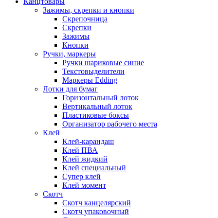
Канцтовары
Зажимы, скрепки и кнопки
Скрепочница
Скрепки
Зажимы
Кнопки
Ручки, маркеры
Ручки шариковые синие
Текстовыделители
Маркеры Edding
Лотки для бумаг
Горизонтальный лоток
Вертикальный лоток
Пластиковые боксы
Организатор рабочего места
Клей
Клей-карандаш
Клей ПВА
Клей жидкий
Клей специальный
Супер клей
Клей момент
Скотч
Скотч канцелярский
Скотч упаковочный