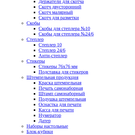
Держатели для скотча
Скотч двусторонний
Скотч малярный
Скотч для разметки
Скобы
Скобы для степлера №10
Скобы для степлера №24/6
Степлер
Степлер 10
Степлер 24/6
Анти-степлер
Стикеры
Стикеры 76x76 мм
Подставка для стикеров
Штемпельная продукция
Краска штемпельная
Печать самонаборная
Штамп самонаборный
Подушка штемпельная
Оснастка для печати
Касса для печати
Нумератор
Датер
Наборы настольные
Блок-кубики