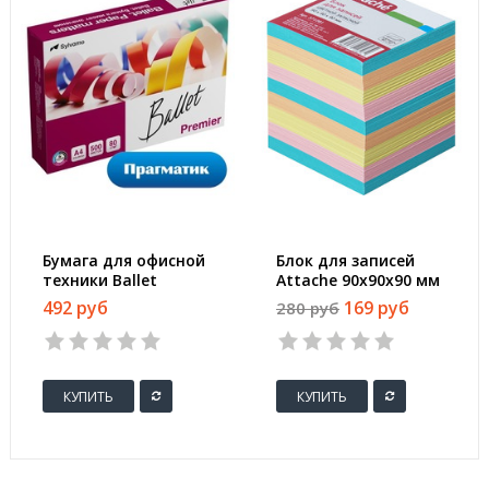
Бумага для офисной
Блок для записей
техники Ballet
Attache 90x90x90 мм
Premier (А4, марка A,
разноцветный
492 руб
169 руб
280 руб
80 г/кв.м, 500 листов)
(плотность 80 г/кв.м)
КУПИТЬ
КУПИТЬ