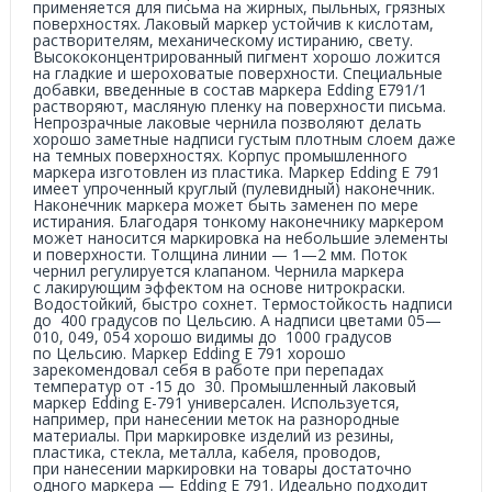
применяется для письма на жирных, пыльных, грязных
поверхностях. Лаковый маркер устойчив к кислотам,
растворителям, механическому истиранию, свету.
Высококонцентрированный пигмент хорошо ложится
на гладкие и шероховатые поверхности. Специальные
добавки, введенные в состав маркера Edding Е791/1
растворяют, масляную пленку на поверхности письма.
Непрозрачные лаковые чернила позволяют делать
хорошо заметные надписи густым плотным слоем даже
на темных поверхностях. Корпус промышленного
маркера изготовлен из пластика. Маркер Edding E 791
имеет упроченный круглый (пулевидный) наконечник.
Наконечник маркера может быть заменен по мере
истирания. Благодаря тонкому наконечнику маркером
может наносится маркировка на небольшие элементы
и поверхности. Толщина линии — 1—2 мм. Поток
чернил регулируется клапаном. Чернила маркера
с лакирующим эффектом на основе нитрокраски.
Водостойкий, быстро сохнет. Термостойкость надписи
до 400 градусов по Цельсию. А надписи цветами 05—
010, 049, 054 хорошо видимы до 1000 градусов
по Цельсию. Маркер Edding E 791 хорошо
зарекомендовал себя в работе при перепадах
температур от -15 до 30. Промышленный лаковый
маркер Edding Е-791 универсален. Используется,
например, при нанесении меток на разнородные
материалы. При маркировке изделий из резины,
пластика, стекла, металла, кабеля, проводов,
при нанесении маркировки на товары достаточно
одного маркера — Edding E 791. Идеально подходит