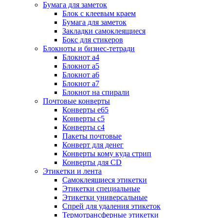
Бумага для заметок
Блок с клеевым краем
Бумага для заметок
Закладки самоклеящиеся
Бокс для стикеров
Блокноты и бизнес-тетради
Блокнот а4
Блокнот а5
Блокнот а6
Блокнот а7
Блокнот на спирали
Почтовые конверты
Конверты е65
Конверты с5
Конверты с4
Пакеты почтовые
Конверт для денег
Конверты кому куда стрип
Конверты для CD
Этикетки и лента
Самоклеящиеся этикетки
Этикетки специальные
Этикетки универсальные
Спрей для удаления этикеток
Термотрансферные этикетки