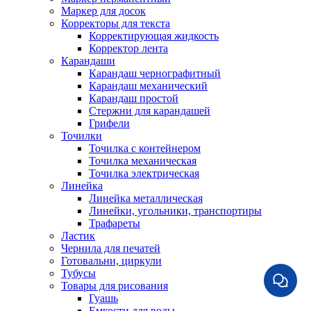
Маркер для досок
Корректоры для текста
Корректирующая жидкость
Корректор лента
Карандаши
Карандаш чернографитный
Карандаш механический
Карандаш простой
Стержни для карандашей
Грифели
Точилки
Точилка с контейнером
Точилка механическая
Точилка электрическая
Линейка
Линейка металлическая
Линейки, угольники, транспортиры
Трафареты
Ластик
Чернила для печатей
Готовальни, циркули
Тубусы
Товары для рисования
Гуашь
Емкости для воды