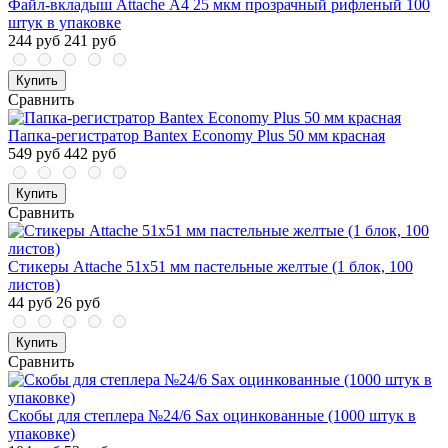
Файл-вкладыш Attache А4 25 мкм прозрачный рифленый 100
штук в упаковке
244 руб
241 руб
Купить
Сравнить
Папка-регистратор Bantex Economy Plus 50 мм красная
549 руб
442 руб
Купить
Сравнить
Стикеры Attache 51х51 мм пастельные желтые (1 блок, 100
листов)
44 руб
26 руб
Купить
Сравнить
Скобы для степлера №24/6 Sax оцинкованные (1000 штук в
упаковке)