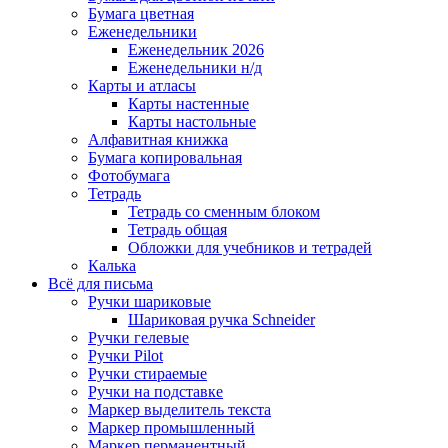
Бумага цветная
Еженедельники
Еженедельник 2026
Еженедельники н/д
Карты и атласы
Карты настенные
Карты настольные
Алфавитная книжка
Бумага копировальная
Фотобумага
Тетрадь
Тетрадь со сменным блоком
Тетрадь общая
Обложки для учебников и тетрадей
Калька
Всё для письма
Ручки шариковые
Шариковая ручка Schneider
Ручки гелевые
Ручки Pilot
Ручки стираемые
Ручки на подставке
Маркер выделитель текста
Маркер промышленный
Маркер перманентный