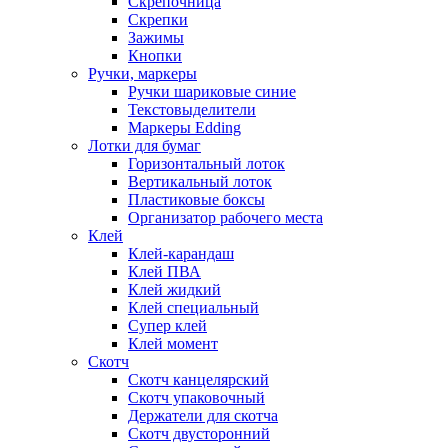
Скрепочница
Скрепки
Зажимы
Кнопки
Ручки, маркеры
Ручки шариковые синие
Текстовыделители
Маркеры Edding
Лотки для бумаг
Горизонтальный лоток
Вертикальный лоток
Пластиковые боксы
Организатор рабочего места
Клей
Клей-карандаш
Клей ПВА
Клей жидкий
Клей специальный
Супер клей
Клей момент
Скотч
Скотч канцелярский
Скотч упаковочный
Держатели для скотча
Скотч двусторонний