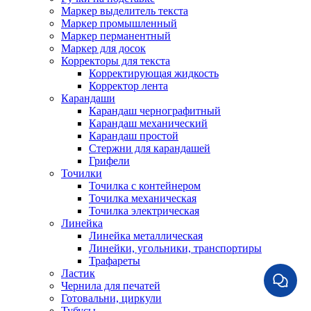
Маркер выделитель текста
Маркер промышленный
Маркер перманентный
Маркер для досок
Корректоры для текста
Корректирующая жидкость
Корректор лента
Карандаши
Карандаш чернографитный
Карандаш механический
Карандаш простой
Стержни для карандашей
Грифели
Точилки
Точилка с контейнером
Точилка механическая
Точилка электрическая
Линейка
Линейка металлическая
Линейки, угольники, транспортиры
Трафареты
Ластик
Чернила для печатей
Готовальни, циркули
Тубусы