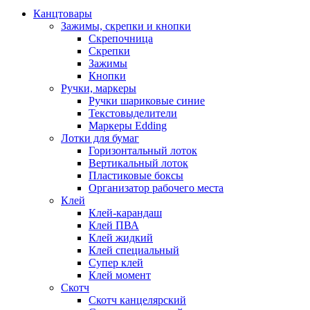
Канцтовары
Зажимы, скрепки и кнопки
Скрепочница
Скрепки
Зажимы
Кнопки
Ручки, маркеры
Ручки шариковые синие
Текстовыделители
Маркеры Edding
Лотки для бумаг
Горизонтальный лоток
Вертикальный лоток
Пластиковые боксы
Организатор рабочего места
Клей
Клей-карандаш
Клей ПВА
Клей жидкий
Клей специальный
Супер клей
Клей момент
Скотч
Скотч канцелярский