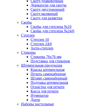
Скотч упаковочный
Держатели для скотча
Скотч двусторонний
Скотч малярный
Скотч для разметки
Скобы
Скобы для степлера №10
Скобы для степлера №24/6
Степлер
Степлер 10
Степлер 24/6
Анти-степлер
Стикеры
Стикеры 76x76 мм
Подставка для стикеров
Штемпельная продукция
Краска штемпельная
Печать самонаборная
Штамп самонаборный
Подушка штемпельная
Оснастка для печати
Касса для печати
Нумератор
Датер
Наборы настольные