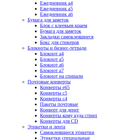
Ежедневник а4
Ежедневник а5
Ежедневник а6
Бумага для заметок
Блок с клеевым краем
Бумага для заметок
Закладки самоклеящиеся
Бокс для стикеров
Блокноты и бизнес-тетради
Блокнот а4
Блокнот а5
Блокнот а6
Блокнот а7
Блокнот на спирали
Почтовые конверты
Конверты е65
Конверты с5
Конверты с4
Пакеты почтовые
Конверт для денег
Конверты кому куда стрип
Конверты для CD
Этикетки и лента
Самоклеящиеся этикетки
Этикетки специальные