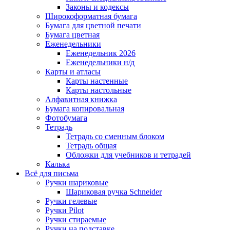
Законы и кодексы
Широкоформатная бумага
Бумага для цветной печати
Бумага цветная
Еженедельники
Еженедельник 2026
Еженедельники н/д
Карты и атласы
Карты настенные
Карты настольные
Алфавитная книжка
Бумага копировальная
Фотобумага
Тетрадь
Тетрадь со сменным блоком
Тетрадь общая
Обложки для учебников и тетрадей
Калька
Всё для письма
Ручки шариковые
Шариковая ручка Schneider
Ручки гелевые
Ручки Pilot
Ручки стираемые
Ручки на подставке