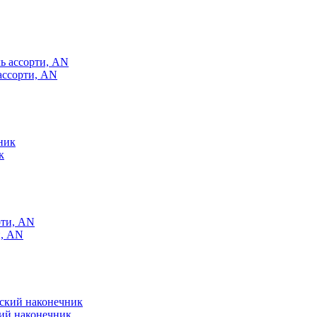
ассорти, AN
к
и, AN
кий наконечник