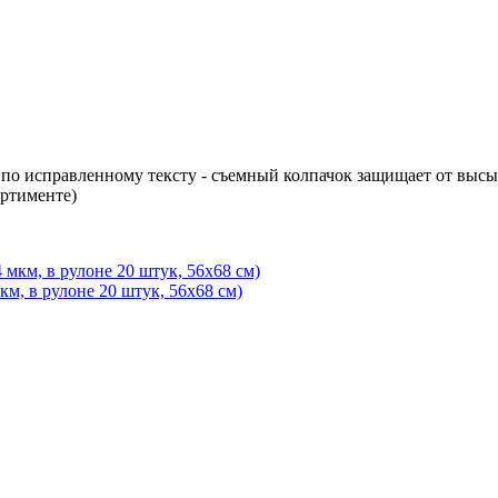
ь по исправленному тексту - съемный колпачок защищает от вы
ортименте)
км, в рулоне 20 штук, 56x68 см)