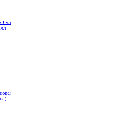
 мл
ва)