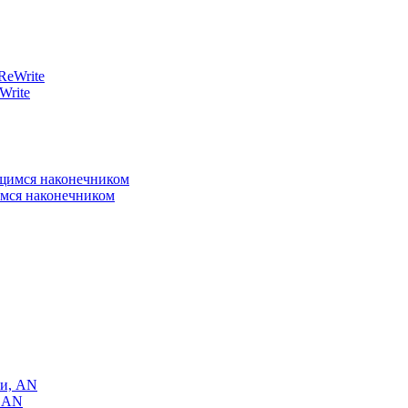
Write
имся наконечником
, AN