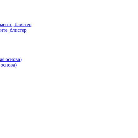
нте, блистер
 основа)