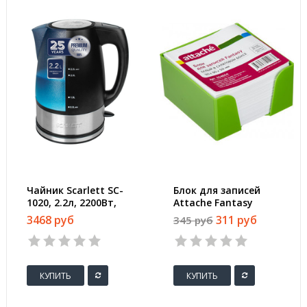
Чайник Scarlett SC-
Блок для записей
1020, 2.2л, 2200Вт,
Attache Fantasy
(черный)
90x90x50 мм белый в
3468 руб
311 руб
345 руб
боксе (плотность 100
г/кв.м)
КУПИТЬ
КУПИТЬ