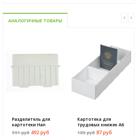
АНАЛОГИЧНЫЕ ТОВАРЫ
Разделитель для
Картотека для
картотеки Han
трудовых книжек А6
горизонтальный
на 70 книжек
492 руб
87 руб
591 руб
185 руб
пластиковый А6
(340х100х65 мм)