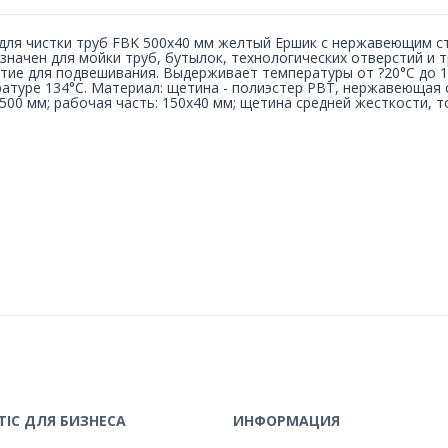
для чистки труб FBK 500x40 мм желтый Ершик с нержавеющим с
значен для мойки труб, бутылок, технологических отверстий и 
тие для подвешивания. Выдерживает температуры от ?20°С до 
атуре 134°С. Материал: щетина - полиэстер РBT, нержавеющая с
 500 мм; рабочая часть: 150x40 мм; щетина средней жесткости, 
IC ДЛЯ БИЗНЕСА
ИНФОРМАЦИЯ