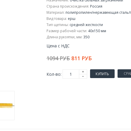
Назначение:
очистка сильных загрязнений
Страна происхождения:
Россия
Материал:
полипропилен/нержавеющая сталь/
Вид товара:
ерш
Тип щетины:
средней жесткости
Размер рабочей части:
40x150 мм
Длина рукоятки, мм:
350
Цена с НДС
1094 РУБ
811 РУБ
СРА
Кол-во:
КУПИТЬ