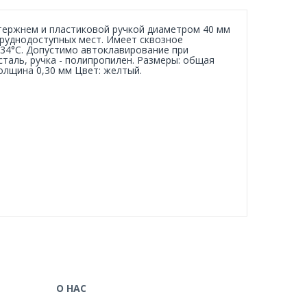
тержнем и пластиковой ручкой диаметром 40 мм
труднодоступных мест. Имеет сквозное
134°С. Допустимо автоклавирование при
таль, ручка - полипропилен. Размеры: общая
толщина 0,30 мм Цвет: желтый.
О НАС