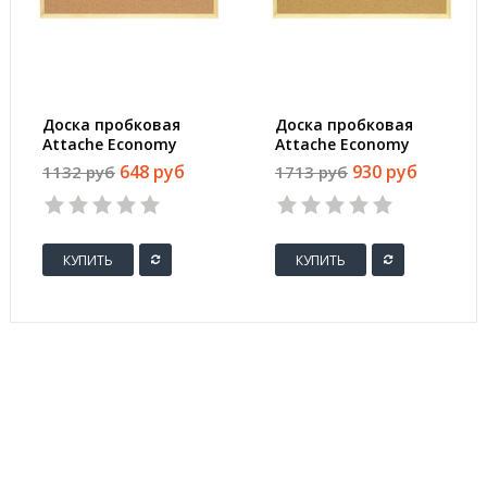
Доска пробковая
Доска пробковая
Attache Economy
Attache Economy
30х45 см деревянная
45х60 см деревянная
648 руб
930 руб
1132 руб
1713 руб
рама
рама
КУПИТЬ
КУПИТЬ