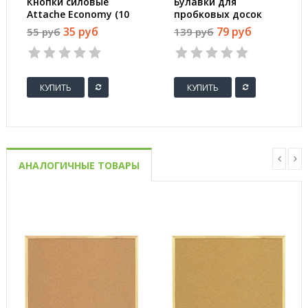
Кнопки силовые
Булавки для
Attache Economy (10
пробковых досок
мм, 50 штук в
Attache силовые,
35 руб
79 руб
55 руб
139 руб
упаковке)
(шарики) цветные
50шт/карт.уп
КУПИТЬ
КУПИТЬ
АНАЛОГИЧНЫЕ ТОВАРЫ