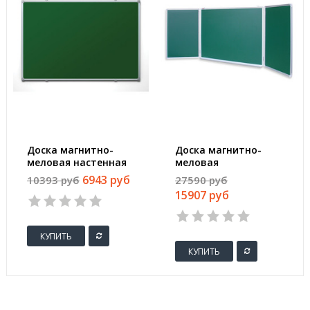
Доска магнитно-
Доска магнитно-
меловая настенная
меловая
одноэлементная
трехсекционная
6943 руб
10393 руб
27590 руб
Attache 100x150 см
Attache 100x300 см
15907 руб
лаковое покрытие
лаковое покрытие
зеленая
зеленая
КУПИТЬ
КУПИТЬ