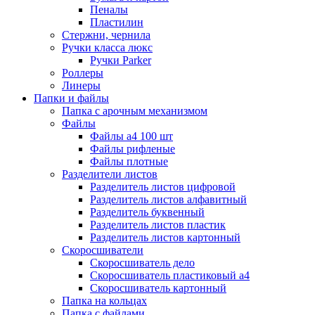
Пеналы
Пластилин
Стержни, чернила
Ручки класса люкс
Ручки Parker
Роллеры
Линеры
Папки и файлы
Папка с арочным механизмом
Файлы
Файлы а4 100 шт
Файлы рифленые
Файлы плотные
Разделители листов
Разделитель листов цифровой
Разделитель листов алфавитный
Разделитель буквенный
Разделитель листов пластик
Разделитель листов картонный
Скоросшиватели
Скоросшиватель дело
Скоросшиватель пластиковый а4
Скоросшиватель картонный
Папка на кольцах
Папка с файлами