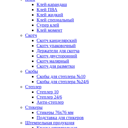
Клей-карандаш
Клей ПВА
Клей жидкий
Клей специальный
Супер клей
Клей момент
Скотч
Скотч канцелярский
Скотч упаковочный
Держатели для скотча
Скотч двусторонний
Скотч малярный
Скотч для разметки
Скобы
Скобы для степлера №10
Скобы для степлера №24/6
Степлер
Степлер 10
Степлер 24/6
Анти-степлер
Стикеры
Стикеры 76x76 мм
Подставка для стикеров
Штемпельная продукция
Краска штемпельная