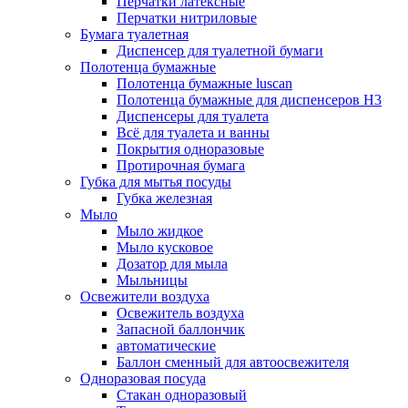
Перчатки латексные
Перчатки нитриловые
Бумага туалетная
Диспенсер для туалетной бумаги
Полотенца бумажные
Полотенца бумажные luscan
Полотенца бумажные для диспенсеров H3
Диспенсеры для туалета
Всё для туалета и ванны
Покрытия одноразовые
Протирочная бумага
Губка для мытья посуды
Губка железная
Мыло
Мыло жидкое
Мыло кусковое
Дозатор для мыла
Мыльницы
Освежители воздуха
Освежитель воздуха
Запасной баллончик
автоматические
Баллон сменный для автоосвежителя
Одноразовая посуда
Стакан одноразовый