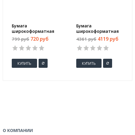
Бумага
Бумага
широкоформатная
широкоформатная
ProMEGA engineer
ProMEGA engineer
720 руб
4119 руб
799 руб
4361 руб
InkJet 70г 610ммх50м
Bright white 80г
50,8мм
620ммх150м 76мм
КУПИТЬ
КУПИТЬ
О КОМПАНИИ