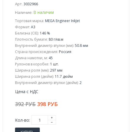
Арт.
3032966
В наличии
Наличие:
Торговая марка:
MEGA Engineer InkJet
Формат:
А3
Белизна (CIE):
146 %
Плотность бумаги:
80 г/кв.м
Внутренний диаметр втулки (мм):
50.8 мм
Страна происхождения:
Россия
Длина намотки, м:
45
Рулонов в коробке:
1 шт.
Ширина роля (мм):
297 мм
Ширина роля (дюйм):
11.7 дюйм
Внутренний диаметр втулки (дюйм):
2
Цена с НДС
392 РУБ
398 РУБ
Кол-во: