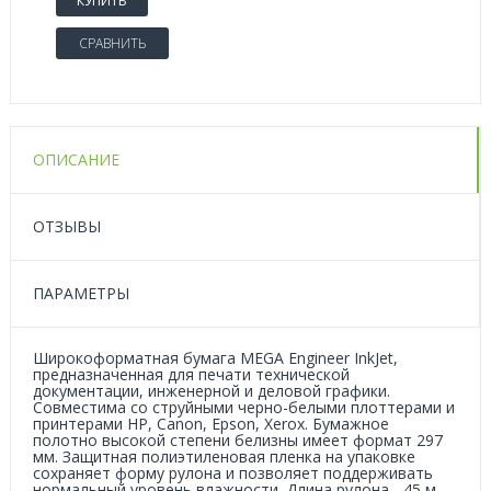
КУПИТЬ
СРАВНИТЬ
ОПИСАНИЕ
ОТЗЫВЫ
ПАРАМЕТРЫ
Широкоформатная бумага MEGA Engineer InkJet,
предназначенная для печати технической
документации, инженерной и деловой графики.
Совместима со струйными черно-белыми плоттерами и
принтерами НP, Сanon, Еpson, Xerox. Бумажное
полотно высокой степени белизны имеет формат 297
мм. Защитная полиэтиленовая пленка на упаковке
сохраняет форму рулона и позволяет поддерживать
нормальный уровень влажности. Длина рулона - 45 м.