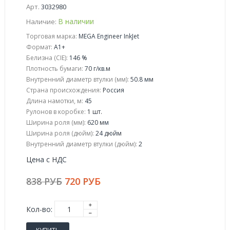
Арт.
3032980
В наличии
Наличие:
Торговая марка:
MEGA Engineer InkJet
Формат:
A1+
Белизна (CIE):
146 %
Плотность бумаги:
70 г/кв.м
Внутренний диаметр втулки (мм):
50.8 мм
Страна происхождения:
Россия
Длина намотки, м:
45
Рулонов в коробке:
1 шт.
Ширина роля (мм):
620 мм
Ширина роля (дюйм):
24 дюйм
Внутренний диаметр втулки (дюйм):
2
Цена с НДС
838 РУБ
720 РУБ
Кол-во: