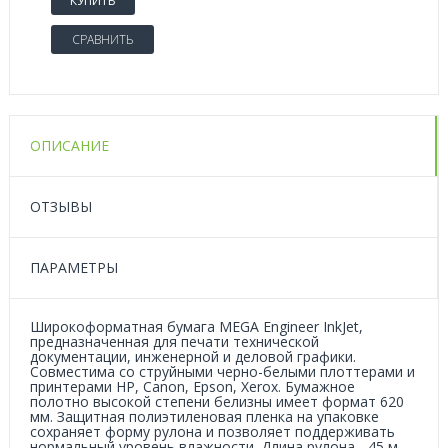
КУПИТЬ
СРАВНИТЬ
ОПИСАНИЕ
ОТЗЫВЫ
ПАРАМЕТРЫ
Широкоформатная бумага MEGA Engineer InkJet,
предназначенная для печати технической
документации, инженерной и деловой графики.
Совместима со струйными черно-белыми плоттерами и
принтерами НP, Сanon, Еpson, Xerox. Бумажное
полотно высокой степени белизны имеет формат 620
мм. Защитная полиэтиленовая пленка на упаковке
сохраняет форму рулона и позволяет поддерживать
нормальный уровень влажности. Длина рулона - 45 м.