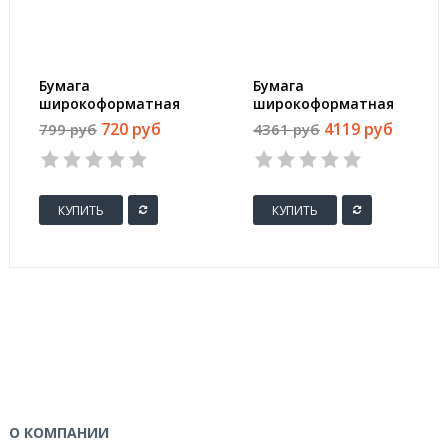
Бумага
Бумага
широкоформатная
широкоформатная
ProMEGA engineer
ProMEGA engineer
720 руб
4119 руб
799 руб
4361 руб
InkJet 70г 610ммх50м
Bright white 80г
50,8мм
620ммх150м 76мм
КУПИТЬ
КУПИТЬ
О КОМПАНИИ