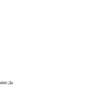
bel:
Да