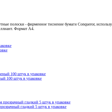
етные полоски - фирменное тиснение бумаги Conqueror, использу
иллиант. Формат А4.
овке
ый 100 штук в упаковке
прозрачный гладкий 5 штук в упаковке