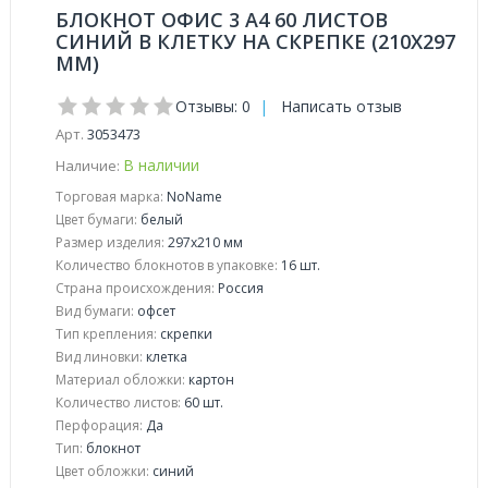
БЛОКНОТ ОФИС 3 А4 60 ЛИСТОВ
СИНИЙ В КЛЕТКУ НА СКРЕПКЕ (210Х297
ММ)
Отзывы: 0
|
Написать отзыв
Арт.
3053473
В наличии
Наличие:
Торговая марка:
NoName
Цвет бумаги:
белый
Размер изделия:
297x210 мм
Количество блокнотов в упаковке:
16 шт.
Страна происхождения:
Россия
Вид бумаги:
офсeт
Тип крепления:
скрепки
Вид линовки:
клетка
Материал обложки:
картон
Количество листов:
60 шт.
Перфорация:
Да
Тип:
блокнот
Цвет обложки:
синий