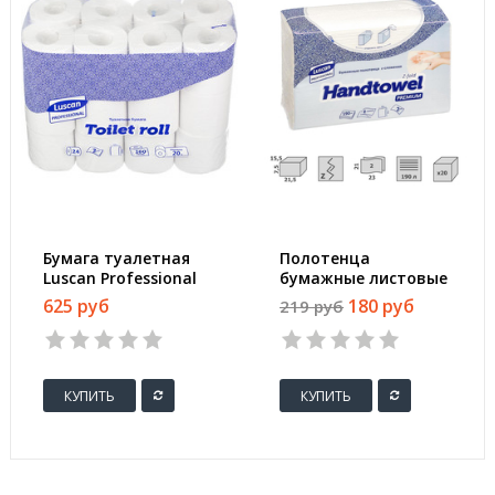
Бумага туалетная
Полотенца
Luscan Professional
бумажные листовые
2-слойная белая, 24
Luscan Professional
625 руб
180 руб
219 руб
рул./уп.
Z-сложения 2-
слойные белые
КУПИТЬ
КУПИТЬ