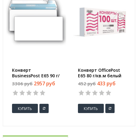
Конверт
Конверт OfficePost
BusinessPost E65 90 г/
E65 80 г/кв.м белый
кв.м белый стрип с
стрип с внутренней
2957 руб
433 руб
3306 руб
452 руб
внутренней
запечаткой (100
запечаткой (1000
штук в упаковке)
штук в упаковке)
КУПИТЬ
КУПИТЬ