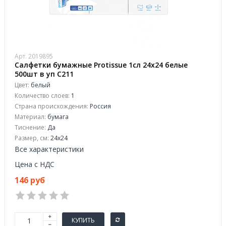
Арт. 2019895
Салфетки бумажные Protissue 1сл 24х24 белые
500шт в уп С211
Цвет:
белый
Количество слоев:
1
Страна происхождения:
Россия
Материал:
бумага
Тиснение:
Да
Размер, см:
24x24
Все характеристики
Цена с НДС
146 руб
КУПИТЬ