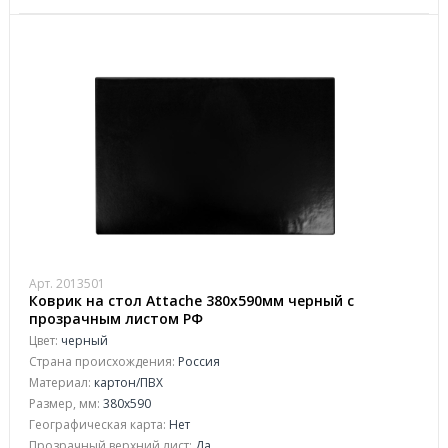
Арт. 2013501
Коврик на стол Attache 380х590мм черный с
прозрачным листом РФ
Цвет:
черный
Страна происхождения:
Россия
Материал:
картон/ПВХ
Размер, мм:
380x590
Географическая карта:
Нет
Прозрачный верхний лист:
Да