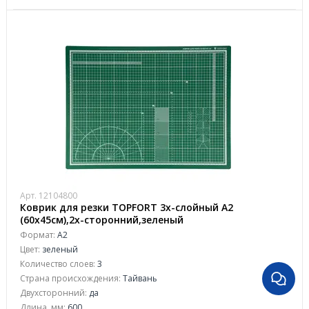
Арт. 12104800
Коврик для резки TOPFORT 3х-слойный А2
(60х45см),2х-сторонний,зеленый
Формат:
А2
Цвет:
зеленый
Количество слоев:
3
Страна происхождения:
Тайвань
Двухсторонний:
да
Длина, мм:
600