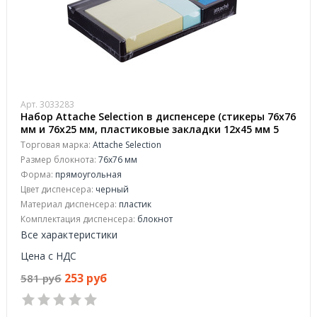
Арт. 3033283
Набор Attache Selection в диспенсере (стикеры 76x76
мм и 76x25 мм, пластиковые закладки 12x45 мм 5
цветов по 20 листов)
Торговая марка:
Attache Selection
Размер блокнота:
76х76 мм
Форма:
прямоугольная
Цвет диспенсера:
черный
Материал диспенсера:
пластик
Комплектация диспенсера:
блокнот
Все характеристики
Цена с НДС
253 руб
581 руб