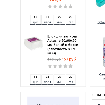
1
3
0
3
2
2
2
8
Губк
дни
часы
мин
сек
Блок для записей
Attache 90x90x50
мм белый в боксе
(плотность 80 г/
кв.м)
157 руб
178 руб
Сал
1
3
0
3
2
2
2
8
м
дни
часы
мин
сек
ПАР