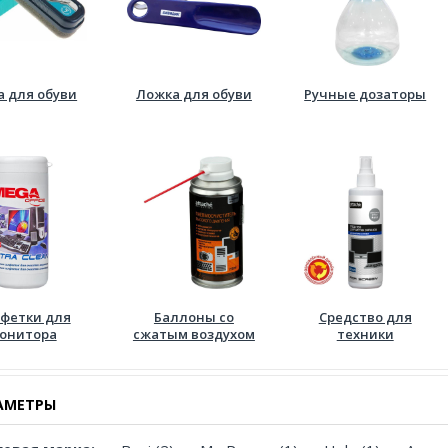
а для обуви
Ложка для обуви
Ручные дозаторы
фетки для
Баллоны со
Средство для
онитора
сжатым воздухом
техники
АМЕТРЫ