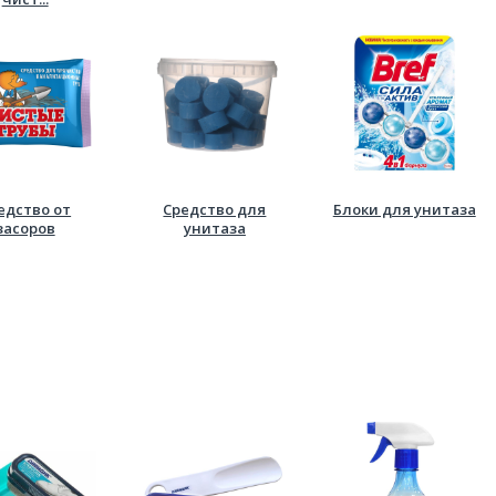
едство от
Средство для
Блоки для унитаза
засоров
унитаза