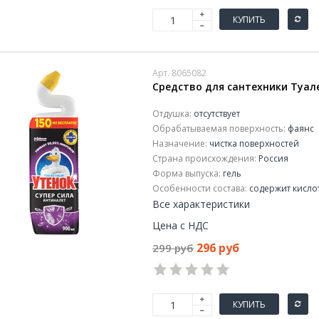
КУПИТЬ
Арт. 8065082
Средство для сантехники Туал
Отдушка:
отсутствует
Обрабатываемая поверхность:
фаянс
Назначение:
чистка поверхностей
Страна происхождения:
Россия
Форма выпуска:
гель
Особенности состава:
содержит кисло
Все характеристики
Цена с НДС
296 руб
299 руб
КУПИТЬ