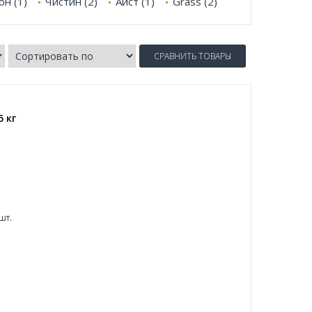
он (1)
Чистин (2)
Аист (1)
Grass (2)
СРАВНИТЬ ТОВАРЫ
 кг
шт.