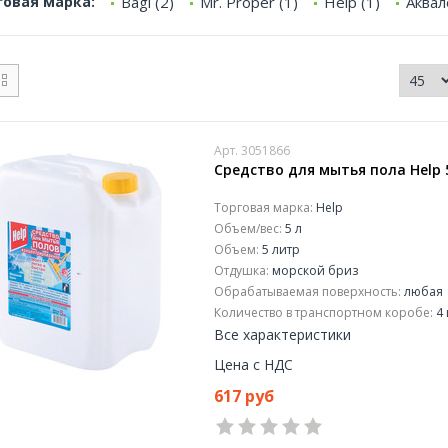
говая марка:
Bagi (2)
Mr. Proper (1)
Help (1)
Аквал
Арт. 3051866
Средство для мытья пола Help 5
Торговая марка:
Help
Объем/вес:
5 л
Объем:
5 литр
Отдушка:
морской бриз
Обрабатываемая поверхность:
любая
Количество в транспортном коробе:
4 
Все характеристики
Цена с НДС
617 руб