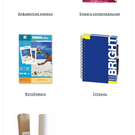
Алфавитная книжка
Бумага копировальная
Фотобумага
Тетрадь