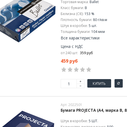
Торговая марка:
Ballet
Класс бумаги:
B
Белизна (CIE):
153 %
Плотность бумаги:
80 г/кв.м
Штук в коробке:
5 шт.
Толщина бумаги:
104 мкм
Все характеристики
Цена с НДС
от 240 шт:
359 руб
459 руб
КУПИТЬ
Арт. 2022501
Бумага PROJECTA (А4, марка В, 80
Штук в коробке:
5 ШТ.
Количество листов в пачке:
500