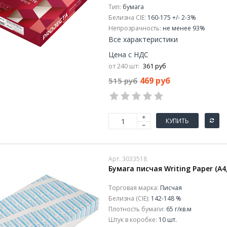
Тип:
бумага
Белизна CIE:
160-175 +/- 2-3%
Непрозрачность:
не менее 93%
Все характеристики
Цена с НДС
от 240 шт:
361 руб
469 руб
515 руб
КУПИТЬ
Арт. 3033518
Бумага писчая Writing Paper (А4,
Торговая марка:
Писчая
Белизна (CIE):
142-148 %
Плотность бумаги:
65 г/кв.м
Штук в коробке:
10 шт.