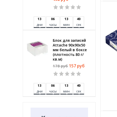
1
3
0
6
1
3
3
9
дни
часы
мин
сек
Блок для записей
Attache 90x90x50
мм белый в боксе
(плотность 80 г/
кв.м)
157 руб
178 руб
1
3
0
6
1
3
3
9
дни
часы
мин
сек