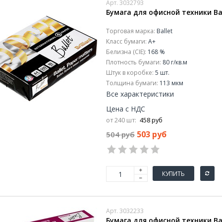
Арт. 3032793
Бумага для офисной техники Balle
Торговая марка:
Ballet
Класс бумаги:
A+
Белизна (CIE):
168 %
Плотность бумаги:
80 г/кв.м
Штук в коробке:
5 шт.
Толщина бумаги:
113 мкм
Все характеристики
Цена с НДС
от 240 шт:
458 руб
503 руб
504 руб
КУПИТЬ
Арт. 3032233
Бумага для офисной техники Ball