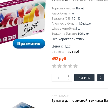
Торговая марка:
Ballet
Класс бумаги:
A
Белизна (CIE):
161 %
Плотность бумаги:
80 г/кв.м
Штук в коробке:
5 шт.
Толщина бумаги:
106 мкм
Все характеристики
Цена с НДС
от 240 шт:
371 руб
492 руб
КУПИТЬ
Арт. 3032231
Бумага для офисной техники Balle