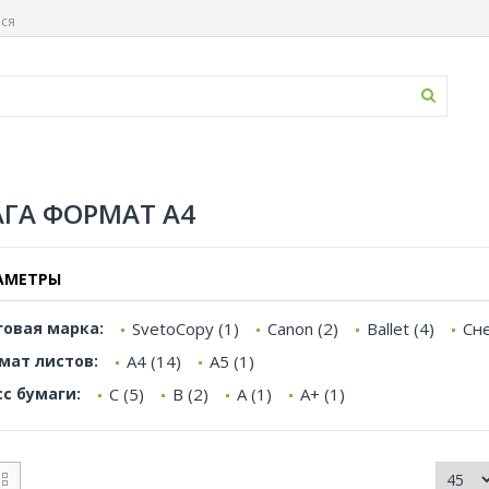
ься
ГА ФОРМАТ А4
АМЕТРЫ
говая марка:
SvetoCopy (1)
Canon (2)
Ballet (4)
Сне
мат листов:
А4 (14)
А5 (1)
сс бумаги:
C (5)
B (2)
A (1)
A+ (1)