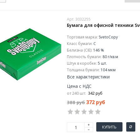
Арт. 3032255
Бумага для офисной техники Svet
Торговая марка:
SvetoCopy
Класс бумаги:
C
Белизна (CIE):
146 %
Плотность бумаги:
80 г/кв.м
Штук в коробке:
5 шт.
Толщина бумаги:
104 мкм
Все характеристики
Цена с НДС
от 240 шт:
342 руб
372 руб
388 руб
КУПИТЬ