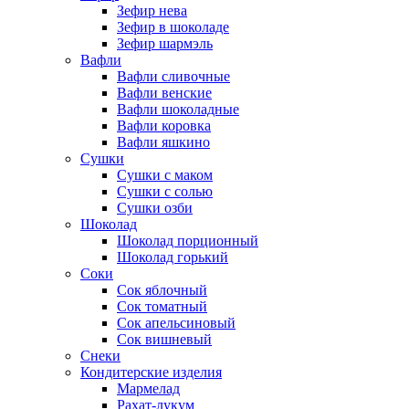
Зефир нева
Зефир в шоколаде
Зефир шармэль
Вафли
Вафли сливочные
Вафли венские
Вафли шоколадные
Вафли коровка
Вафли яшкино
Сушки
Сушки с маком
Сушки с солью
Сушки озби
Шоколад
Шоколад порционный
Шоколад горький
Соки
Сок яблочный
Сок томатный
Сок апельсиновый
Сок вишневый
Снеки
Кондитерские изделия
Мармелад
Рахат-лукум