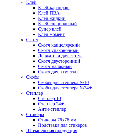
Клей
Клей-карандаш
Клей ПВА
Клей жидкий
Клей специальный
Супер клей
Клей момент
Скотч
Скотч канцелярский
Скотч упаковочный
Держатели для скотча
Скотч двусторонний
Скотч малярный
Скотч для разметки
Скобы
Скобы для степлера №10
Скобы для степлера №24/6
Степлер
Степлер 10
Степлер 24/6
Анти-степлер
Стикеры
Стикеры 76x76 мм
Подставка для стикеров
Штемпельная продукция