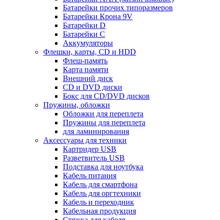
Батарейки прочих типоразмеров
Батарейки Крона 9V
Батарейки D
Батарейки С
Аккумуляторы
Флешки, карты, CD и HDD
Флеш-память
Карта памяти
Внешний диск
CD и DVD диски
Бокс для CD/DVD дисков
Пружины, обложки
Обложки для переплета
Пружины для переплета
для ламинирования
Аксессуары для техники
Картридер USB
Разветвитель USB
Подставка для ноутбука
Кабель питания
Кабель для смартфона
Кабель для оргтехники
Кабель и переходник
Кабельная продукция
Стяжка для кабеля