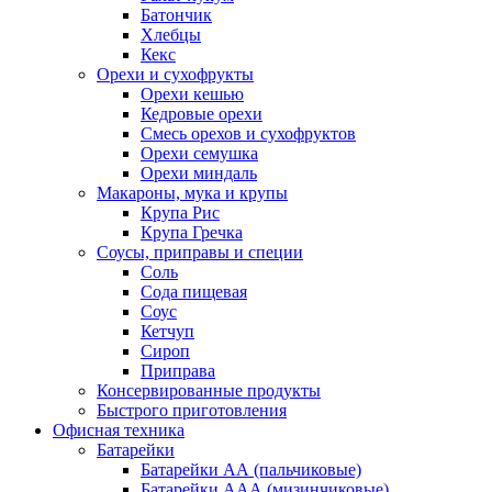
Батончик
Хлебцы
Кекс
Орехи и сухофрукты
Орехи кешью
Кедровые орехи
Смесь орехов и сухофруктов
Орехи семушка
Орехи миндаль
Макароны, мука и крупы
Крупа Рис
Крупа Гречка
Соусы, приправы и специи
Соль
Сода пищевая
Соус
Кетчуп
Сироп
Приправа
Консервированные продукты
Быстрого приготовления
Офисная техника
Батарейки
Батарейки АА (пальчиковые)
Батарейки ААА (мизинчиковые)