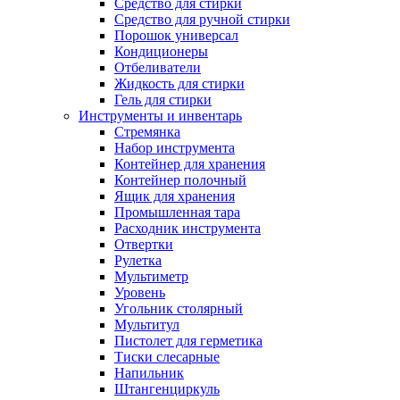
Средство для стирки
Средство для ручной стирки
Порошок универсал
Кондиционеры
Отбеливатели
Жидкость для стирки
Гель для стирки
Инструменты и инвентарь
Стремянка
Набор инструмента
Контейнер для хранения
Контейнер полочный
Ящик для хранения
Промышленная тара
Расходник инструмента
Отвертки
Рулетка
Мультиметр
Уровень
Угольник столярный
Мультитул
Пистолет для герметика
Тиски слесарные
Напильник
Штангенциркуль