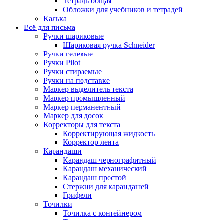
Тетрадь общая
Обложки для учебников и тетрадей
Калька
Всё для письма
Ручки шариковые
Шариковая ручка Schneider
Ручки гелевые
Ручки Pilot
Ручки стираемые
Ручки на подставке
Маркер выделитель текста
Маркер промышленный
Маркер перманентный
Маркер для досок
Корректоры для текста
Корректирующая жидкость
Корректор лента
Карандаши
Карандаш чернографитный
Карандаш механический
Карандаш простой
Стержни для карандашей
Грифели
Точилки
Точилка с контейнером