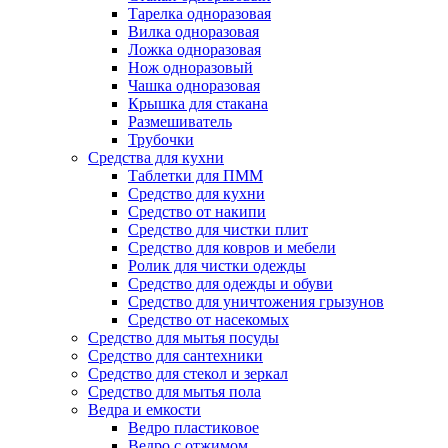
Тарелка одноразовая
Вилка одноразовая
Ложка одноразовая
Нож одноразовый
Чашка одноразовая
Крышка для стакана
Размешиватель
Трубочки
Средства для кухни
Таблетки для ПММ
Средство для кухни
Средство от накипи
Средство для чистки плит
Средство для ковров и мебели
Ролик для чистки одежды
Средство для одежды и обуви
Средство для уничтожения грызунов
Средство от насекомых
Средство для мытья посуды
Средство для сантехники
Средство для стекол и зеркал
Средство для мытья пола
Ведра и емкости
Ведро пластиковое
Ведро с отжимом