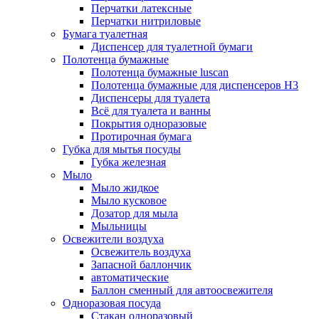
Перчатки латексные
Перчатки нитриловые
Бумага туалетная
Диспенсер для туалетной бумаги
Полотенца бумажные
Полотенца бумажные luscan
Полотенца бумажные для диспенсеров H3
Диспенсеры для туалета
Всё для туалета и ванны
Покрытия одноразовые
Протирочная бумага
Губка для мытья посуды
Губка железная
Мыло
Мыло жидкое
Мыло кусковое
Дозатор для мыла
Мыльницы
Освежители воздуха
Освежитель воздуха
Запасной баллончик
автоматические
Баллон сменный для автоосвежителя
Одноразовая посуда
Стакан одноразовый