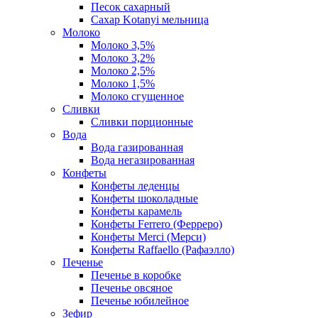
Песок сахарный
Сахар Kotanyi мельница
Молоко
Молоко 3,5%
Молоко 3,2%
Молоко 2,5%
Молоко 1,5%
Молоко сгущенное
Сливки
Сливки порционные
Вода
Вода газированная
Вода негазированная
Конфеты
Конфеты леденцы
Конфеты шоколадные
Конфеты карамель
Конфеты Ferrero (Ферреро)
Конфеты Merci (Мерси)
Конфеты Raffaello (Рафаэлло)
Печенье
Печенье в коробке
Печенье овсяное
Печенье юбилейное
Зефир