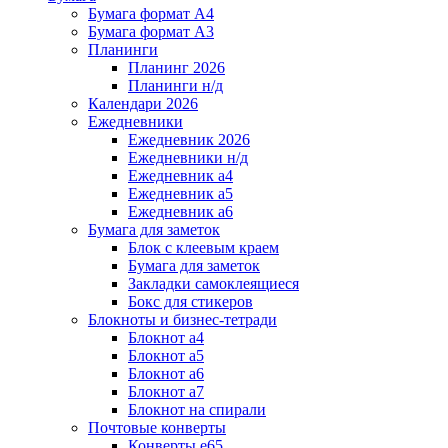
Бумага формат А4
Бумага формат А3
Планинги
Планинг 2026
Планинги н/д
Календари 2026
Ежедневники
Ежедневник 2026
Ежедневники н/д
Ежедневник а4
Ежедневник а5
Ежедневник а6
Бумага для заметок
Блок с клеевым краем
Бумага для заметок
Закладки самоклеящиеся
Бокс для стикеров
Блокноты и бизнес-тетради
Блокнот а4
Блокнот а5
Блокнот а6
Блокнот а7
Блокнот на спирали
Почтовые конверты
Конверты е65