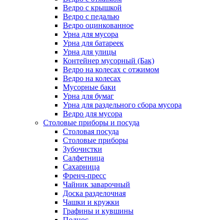
Ведро с крышкой
Ведро с педалью
Ведро оцинкованное
Урна для мусора
Урна для батареек
Урна для улицы
Контейнер мусорный (Бак)
Ведро на колесах с отжимом
Ведро на колесах
Мусорные баки
Урна для бумаг
Урна для раздельного сбора мусора
Ведро для мусора
Столовые приборы и посуда
Столовая посуда
Столовые приборы
Зубочистки
Салфетница
Сахарница
Френч-пресс
Чайник заварочный
Доска разделочная
Чашки и кружки
Графины и кувшины
Поднос