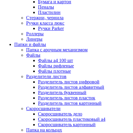
Бумага и картон
Пеналы
Пластилин
Стержни, чернила
Ручки класса люкс
Ручки Parker
Роллеры
Линеры
Папки и файлы
Папка с арочным механизмом
Файлы
Файлы а4 100 шт
Файлы рифленые
Файлы плотные
Разделители листов
Разделитель листов цифровой
Разделитель листов алфавитный
Разделитель буквенный
Разделитель листов пластик
Разделитель листов картонный
Скоросшиватели
Скоросшиватель дело
Скоросшиватель пластиковый а4
Скоросшиватель картонный
Папка на кольцах