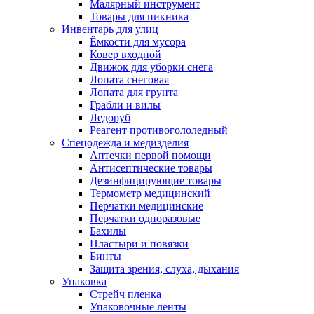
Малярный инструмент
Товары для пикника
Инвентарь для улиц
Ёмкости для мусора
Ковер входной
Движок для уборки снега
Лопата снеговая
Лопата для грунта
Грабли и вилы
Ледоруб
Реагент противогололедный
Спецодежда и медизделия
Аптечки первой помощи
Антисептические товары
Дезинфицирующие товары
Термометр медицинский
Перчатки медицинские
Перчатки одноразовые
Бахилы
Пластыри и повязки
Бинты
Защита зрения, слуха, дыхания
Упаковка
Стрейч пленка
Упаковочные ленты