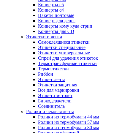
Конверты с5
Конверты с4
Пакеты почтовые
Конверт для денег
Конверты кому куда стрип
Конверты для CD
Этикетки и лента
Самоклеящиеся этикетки
Этикетки специальные
Этикетки универсальные
Спрей для удаления этикеток
Термотрансферные этикетки
Термоэтикетки
Риббон
Этикет-лента
Этикетка защитная
Все для маркировки
Этикет-пистолет
Биркодержатели
Соединитель
Ролики и чековая лента
Ролики из термобумаги 44 мм
Ролики из термобумаги 57 мм
Ролики из термобумаги 80 мм
Ролики из офсетной