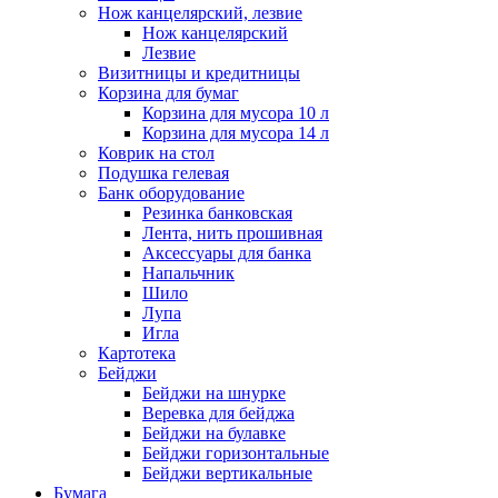
Нож канцелярский, лезвие
Нож канцелярский
Лезвие
Визитницы и кредитницы
Корзина для бумаг
Корзина для мусора 10 л
Корзина для мусора 14 л
Коврик на стол
Подушка гелевая
Банк оборудование
Резинка банковская
Лента, нить прошивная
Аксессуары для банка
Напальчник
Шило
Лупа
Игла
Картотека
Бейджи
Бейджи на шнурке
Веревка для бейджа
Бейджи на булавке
Бейджи горизонтальные
Бейджи вертикальные
Бумага