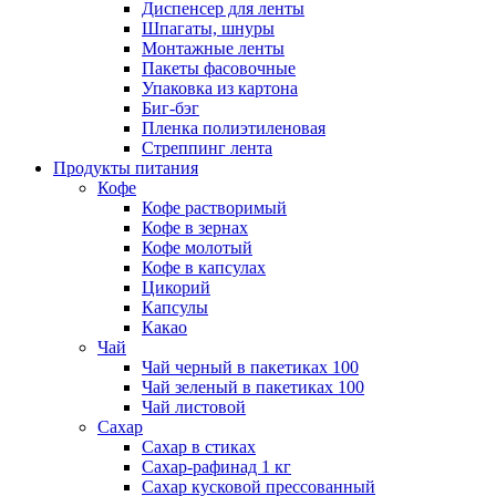
Диспенсер для ленты
Шпагаты, шнуры
Монтажные ленты
Пакеты фасовочные
Упаковка из картона
Биг-бэг
Пленка полиэтиленовая
Стреппинг лента
Продукты питания
Кофе
Кофе растворимый
Кофе в зернах
Кофе молотый
Кофе в капсулах
Цикорий
Капсулы
Какао
Чай
Чай черный в пакетиках 100
Чай зеленый в пакетиках 100
Чай листовой
Сахар
Сахар в стиках
Сахар-рафинад 1 кг
Сахар кусковой прессованный