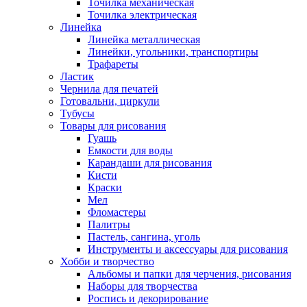
Точилка механическая
Точилка электрическая
Линейка
Линейка металлическая
Линейки, угольники, транспортиры
Трафареты
Ластик
Чернила для печатей
Готовальни, циркули
Тубусы
Товары для рисования
Гуашь
Емкости для воды
Карандаши для рисования
Кисти
Краски
Мел
Фломастеры
Палитры
Пастель, сангина, уголь
Инструменты и аксессуары для рисования
Хобби и творчество
Альбомы и папки для черчения, рисования
Наборы для творчества
Роспись и декорирование