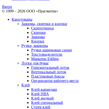
Вверх
© 1999 – 2026 ООО «Прагматик»
Канцтовары
Зажимы, скрепки и кнопки
Скрепочница
Скрепки
Зажимы
Кнопки
Ручки, маркеры
Ручки шариковые синие
Текстовыделители
Маркеры Edding
Лотки для бумаг
Горизонтальный лоток
Вертикальный лоток
Пластиковые боксы
Организатор рабочего места
Клей
Клей-карандаш
Клей ПВА
Клей жидкий
Клей специальный
Супер клей