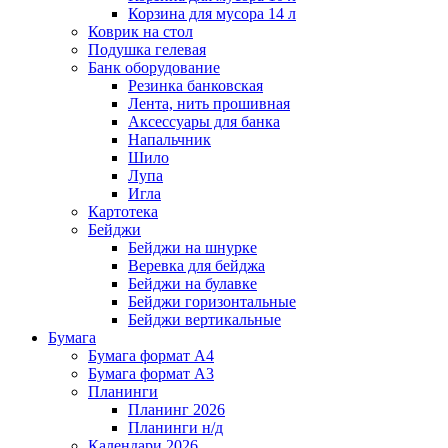
Корзина для мусора 14 л
Коврик на стол
Подушка гелевая
Банк оборудование
Резинка банковская
Лента, нить прошивная
Аксессуары для банка
Напальчник
Шило
Лупа
Игла
Картотека
Бейджи
Бейджи на шнурке
Веревка для бейджа
Бейджи на булавке
Бейджи горизонтальные
Бейджи вертикальные
Бумага
Бумага формат А4
Бумага формат А3
Планинги
Планинг 2026
Планинги н/д
Календари 2026