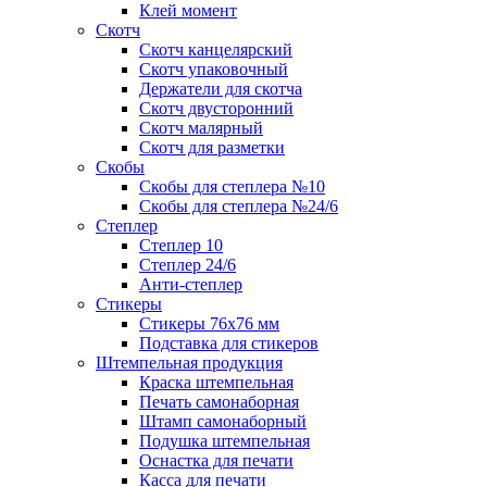
Клей момент
Скотч
Скотч канцелярский
Скотч упаковочный
Держатели для скотча
Скотч двусторонний
Скотч малярный
Скотч для разметки
Скобы
Скобы для степлера №10
Скобы для степлера №24/6
Степлер
Степлер 10
Степлер 24/6
Анти-степлер
Стикеры
Стикеры 76x76 мм
Подставка для стикеров
Штемпельная продукция
Краска штемпельная
Печать самонаборная
Штамп самонаборный
Подушка штемпельная
Оснастка для печати
Касса для печати