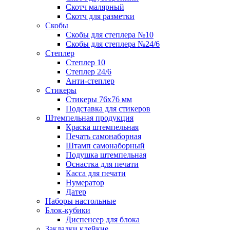
Скотч малярный
Скотч для разметки
Скобы
Скобы для степлера №10
Скобы для степлера №24/6
Степлер
Степлер 10
Степлер 24/6
Анти-степлер
Стикеры
Стикеры 76x76 мм
Подставка для стикеров
Штемпельная продукция
Краска штемпельная
Печать самонаборная
Штамп самонаборный
Подушка штемпельная
Оснастка для печати
Касса для печати
Нумератор
Датер
Наборы настольные
Блок-кубики
Диспенсер для блока
Закладки клейкие