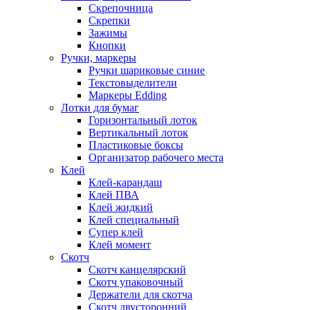
Скрепочница
Скрепки
Зажимы
Кнопки
Ручки, маркеры
Ручки шариковые синие
Текстовыделители
Маркеры Edding
Лотки для бумаг
Горизонтальный лоток
Вертикальный лоток
Пластиковые боксы
Организатор рабочего места
Клей
Клей-карандаш
Клей ПВА
Клей жидкий
Клей специальный
Супер клей
Клей момент
Скотч
Скотч канцелярский
Скотч упаковочный
Держатели для скотча
Скотч двусторонний