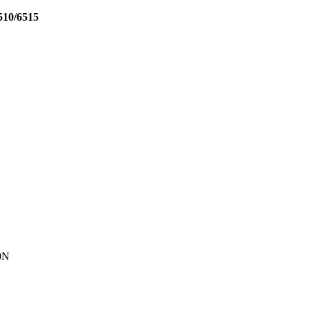
510/6515
0N