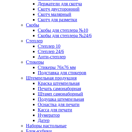
Держатели для скотча
Скотч двусторонний
Скотч малярный
Скотч для разметки
Скобы
Скобы для степлера №10
Скобы для степлера №24/6
Степлер
Степлер 10
Степлер 24/6
Анти-степлер
Стикеры
Стикеры 76x76 мм
Подставка для стикеров
Штемпельная продукция
Краска штемпельная
Печать самонаборная
Штамп самонаборный
Подушка штемпельная
Оснастка для печати
Касса для печати
Нумератор
Датер
Наборы настольные
Блок-кубики