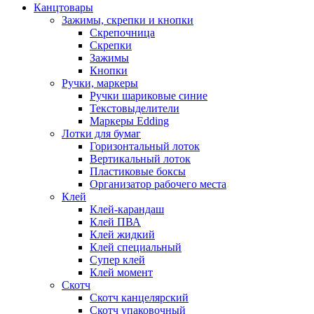
Канцтовары
Зажимы, скрепки и кнопки
Скрепочница
Скрепки
Зажимы
Кнопки
Ручки, маркеры
Ручки шариковые синие
Текстовыделители
Маркеры Edding
Лотки для бумаг
Горизонтальный лоток
Вертикальный лоток
Пластиковые боксы
Организатор рабочего места
Клей
Клей-карандаш
Клей ПВА
Клей жидкий
Клей специальный
Супер клей
Клей момент
Скотч
Скотч канцелярский
Скотч упаковочный