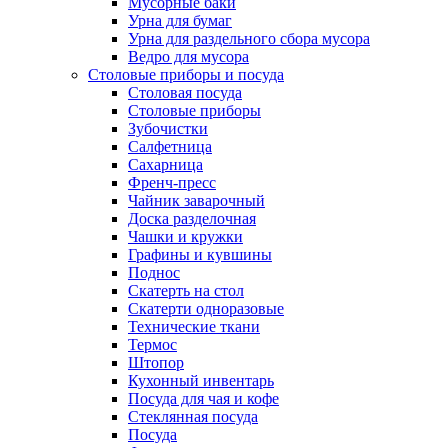
Мусорные баки
Урна для бумаг
Урна для раздельного сбора мусора
Ведро для мусора
Столовые приборы и посуда
Столовая посуда
Столовые приборы
Зубочистки
Салфетница
Сахарница
Френч-пресс
Чайник заварочный
Доска разделочная
Чашки и кружки
Графины и кувшины
Поднос
Скатерть на стол
Скатерти одноразовые
Технические ткани
Термос
Штопор
Кухонный инвентарь
Посуда для чая и кофе
Стеклянная посуда
Посуда