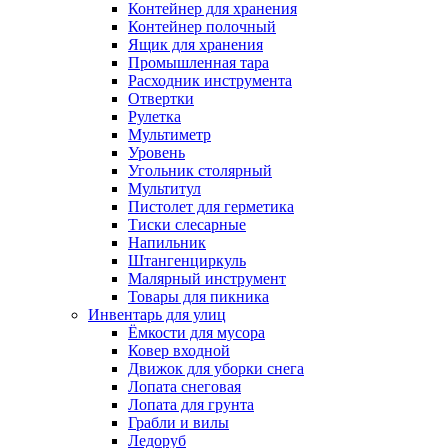
Контейнер для хранения
Контейнер полочный
Ящик для хранения
Промышленная тара
Расходник инструмента
Отвертки
Рулетка
Мультиметр
Уровень
Угольник столярный
Мультитул
Пистолет для герметика
Тиски слесарные
Напильник
Штангенциркуль
Малярный инструмент
Товары для пикника
Инвентарь для улиц
Ёмкости для мусора
Ковер входной
Движок для уборки снега
Лопата снеговая
Лопата для грунта
Грабли и вилы
Ледоруб