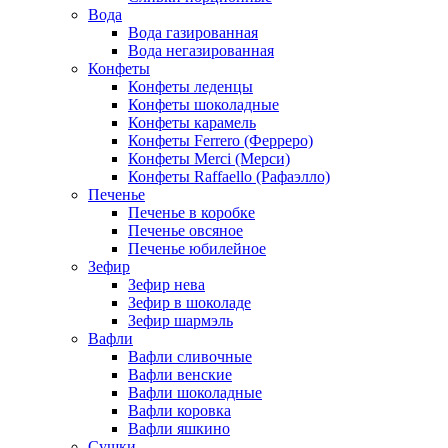
Вода
Вода газированная
Вода негазированная
Конфеты
Конфеты леденцы
Конфеты шоколадные
Конфеты карамель
Конфеты Ferrero (Ферреро)
Конфеты Merci (Мерси)
Конфеты Raffaello (Рафаэлло)
Печенье
Печенье в коробке
Печенье овсяное
Печенье юбилейное
Зефир
Зефир нева
Зефир в шоколаде
Зефир шармэль
Вафли
Вафли сливочные
Вафли венские
Вафли шоколадные
Вафли коровка
Вафли яшкино
Сушки