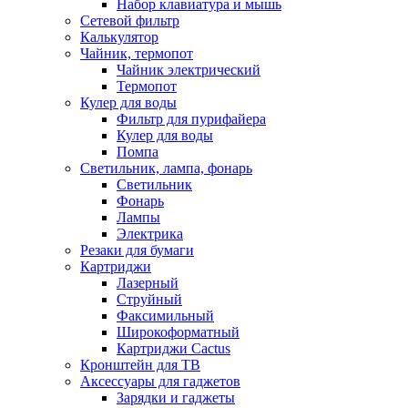
Набор клавиатура и мышь
Сетевой фильтр
Калькулятор
Чайник, термопот
Чайник электрический
Термопот
Кулер для воды
Фильтр для пурифайера
Кулер для воды
Помпа
Светильник, лампа, фонарь
Светильник
Фонарь
Лампы
Электрика
Резаки для бумаги
Картриджи
Лазерный
Струйный
Факсимильный
Широкоформатный
Картриджи Cactus
Кронштейн для ТВ
Аксессуары для гаджетов
Зарядки и гаджеты