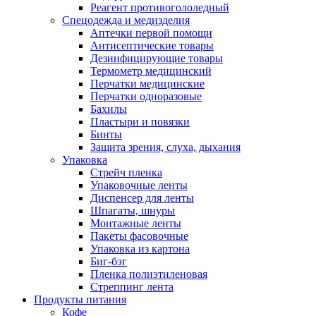
Реагент противогололедный
Спецодежда и медизделия
Аптечки первой помощи
Антисептические товары
Дезинфицирующие товары
Термометр медицинский
Перчатки медицинские
Перчатки одноразовые
Бахилы
Пластыри и повязки
Бинты
Защита зрения, слуха, дыхания
Упаковка
Стрейч пленка
Упаковочные ленты
Диспенсер для ленты
Шпагаты, шнуры
Монтажные ленты
Пакеты фасовочные
Упаковка из картона
Биг-бэг
Пленка полиэтиленовая
Стреппинг лента
Продукты питания
Кофе