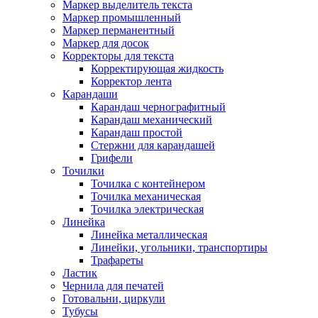
Маркер выделитель текста
Маркер промышленный
Маркер перманентный
Маркер для досок
Корректоры для текста
Корректирующая жидкость
Корректор лента
Карандаши
Карандаш чернографитный
Карандаш механический
Карандаш простой
Стержни для карандашей
Грифели
Точилки
Точилка с контейнером
Точилка механическая
Точилка электрическая
Линейка
Линейка металлическая
Линейки, угольники, транспортиры
Трафареты
Ластик
Чернила для печатей
Готовальни, циркули
Тубусы