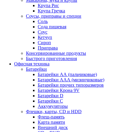
Макароны, мука и крупы
Крупа Рис
Крупа Гречка
Соусы, приправы и специи
Соль
Сода пищевая
Соус
Кетчуп
Сироп
Приправа
Консервированные продукты
Быстрого приготовления
Офисная техника
Батарейки
Батарейки АА (пальчиковые)
Батарейки ААА (мизинчиковые)
Батарейки прочих типоразмеров
Батарейки Крона 9V
Батарейки D
Батарейки С
Аккумуляторы
Флешки, карты, CD и HDD
Флеш-память
Карта памяти
Внешний диск