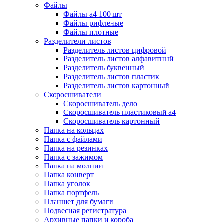
Файлы
Файлы а4 100 шт
Файлы рифленые
Файлы плотные
Разделители листов
Разделитель листов цифровой
Разделитель листов алфавитный
Разделитель буквенный
Разделитель листов пластик
Разделитель листов картонный
Скоросшиватели
Скоросшиватель дело
Скоросшиватель пластиковый а4
Скоросшиватель картонный
Папка на кольцах
Папка с файлами
Папка на резинках
Папка с зажимом
Папка на молнии
Папка конверт
Папка уголок
Папка портфель
Планшет для бумаги
Подвесная регистратура
Архивные папки и короба