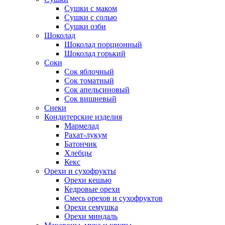
Сушки с маком
Сушки с солью
Сушки озби
Шоколад
Шоколад порционный
Шоколад горький
Соки
Сок яблочный
Сок томатный
Сок апельсиновый
Сок вишневый
Снеки
Кондитерские изделия
Мармелад
Рахат-лукум
Батончик
Хлебцы
Кекс
Орехи и сухофрукты
Орехи кешью
Кедровые орехи
Смесь орехов и сухофруктов
Орехи семушка
Орехи миндаль