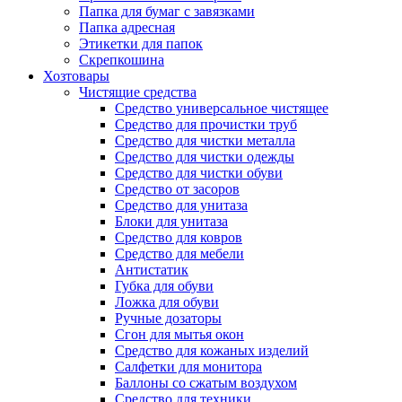
Папка для бумаг с завязками
Папка адресная
Этикетки для папок
Скрепкошина
Хозтовары
Чистящие средства
Средство универсальное чистящее
Средство для прочистки труб
Средство для чистки металла
Средство для чистки одежды
Средство для чистки обуви
Средство от засоров
Средство для унитаза
Блоки для унитаза
Средство для ковров
Средство для мебели
Антистатик
Губка для обуви
Ложка для обуви
Ручные дозаторы
Сгон для мытья окон
Средство для кожаных изделий
Салфетки для монитора
Баллоны со сжатым воздухом
Средство для техники