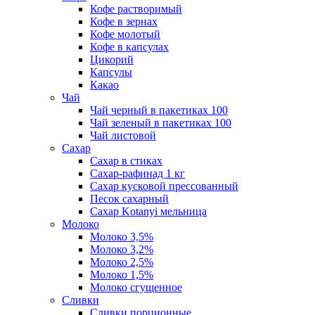
Кофе растворимый
Кофе в зернах
Кофе молотый
Кофе в капсулах
Цикорий
Капсулы
Какао
Чай
Чай черный в пакетиках 100
Чай зеленый в пакетиках 100
Чай листовой
Сахар
Сахар в стиках
Сахар-рафинад 1 кг
Сахар кусковой прессованный
Песок сахарный
Сахар Kotanyi мельница
Молоко
Молоко 3,5%
Молоко 3,2%
Молоко 2,5%
Молоко 1,5%
Молоко сгущенное
Сливки
Сливки порционные