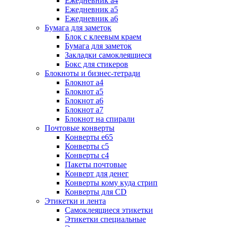
Ежедневник а4
Ежедневник а5
Ежедневник а6
Бумага для заметок
Блок с клеевым краем
Бумага для заметок
Закладки самоклеящиеся
Бокс для стикеров
Блокноты и бизнес-тетради
Блокнот а4
Блокнот а5
Блокнот а6
Блокнот а7
Блокнот на спирали
Почтовые конверты
Конверты е65
Конверты с5
Конверты с4
Пакеты почтовые
Конверт для денег
Конверты кому куда стрип
Конверты для CD
Этикетки и лента
Самоклеящиеся этикетки
Этикетки специальные