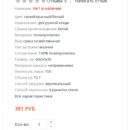
Отзывы: 0
|
Написать отзыв
Нет в наличии
Наличие:
Цвет:
синий/красный/белый
Назначение:
для ручной клади
Страна происхождения:
Китай
Материал:
полипропилен
Вид:
сумка хозяйственная
Тип застежки:
молния
Состав ткани:
100% полипропилен
Размер, см:
60х50х30
Материал каркаса:
неприменимо
Плотность г/кв.м:
150
Объем (л):
73.7
Способ загрузки:
вертикальный
Способ переноски:
в руках/на плече
Все характеристики
381 РУБ
Кол-во: