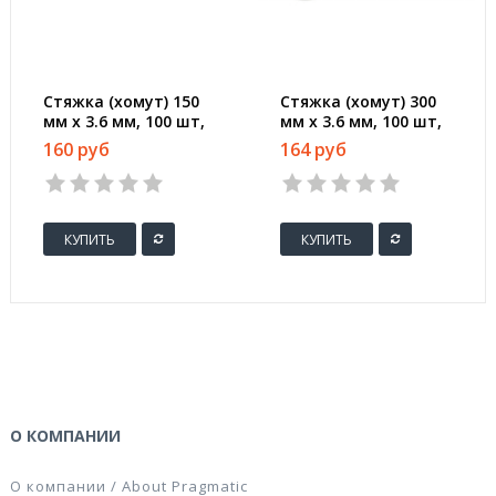
Стяжка (хомут) 150
Стяжка (хомут) 300
мм х 3.6 мм, 100 шт,
мм х 3.6 мм, 100 шт,
нейлон, Rexant,
нейлон, Rexant,
160 руб
164 руб
черный, 07-0151-4
белый, 07-0300
КУПИТЬ
КУПИТЬ
О КОМПАНИИ
О компании / About Pragmatic