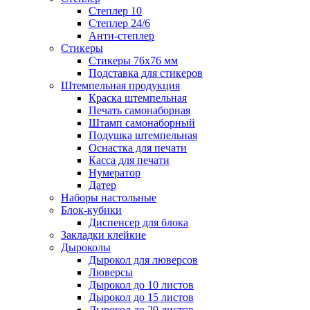
Степлер 10
Степлер 24/6
Анти-степлер
Стикеры
Стикеры 76x76 мм
Подставка для стикеров
Штемпельная продукция
Краска штемпельная
Печать самонаборная
Штамп самонаборный
Подушка штемпельная
Оснастка для печати
Касса для печати
Нумератор
Датер
Наборы настольные
Блок-кубики
Диспенсер для блока
Закладки клейкие
Дыроколы
Дырокол для люверсов
Люверсы
Дырокол до 10 листов
Дырокол до 15 листов
Дырокол до 20 листов