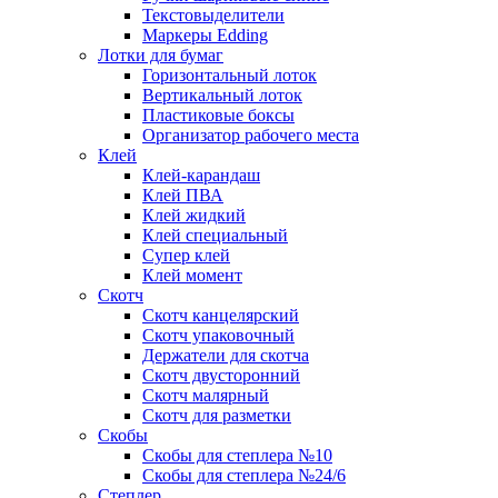
Текстовыделители
Маркеры Edding
Лотки для бумаг
Горизонтальный лоток
Вертикальный лоток
Пластиковые боксы
Организатор рабочего места
Клей
Клей-карандаш
Клей ПВА
Клей жидкий
Клей специальный
Супер клей
Клей момент
Скотч
Скотч канцелярский
Скотч упаковочный
Держатели для скотча
Скотч двусторонний
Скотч малярный
Скотч для разметки
Скобы
Скобы для степлера №10
Скобы для степлера №24/6
Степлер