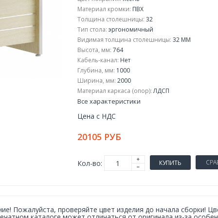
Материал кромки:
ПВХ
Толщина столешницы:
32
Тип стола:
эргономичный
Видимая толщина столешницы:
32 ММ
Высота, мм:
764
Кабель-канал:
Нет
Глубина, мм:
1000
Ширина, мм:
2000
Материал каркаса (опор):
ЛДСП
Все характеристики
Цена с НДС
20105 РУБ
СРА
Кол-во:
КУПИТЬ
ие! Пожалуйста, проверяйте цвет изделия до начала сборки! Ц
печатном каталоге может отличаться от оригинала из-за особе