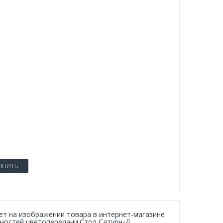
ВНИТЬ
вет на изображении товара в интернет-магазине
нностей цветопередачи.Стол Сатурн-Д