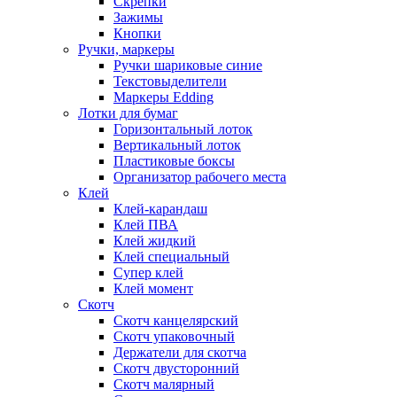
Скрепки
Зажимы
Кнопки
Ручки, маркеры
Ручки шариковые синие
Текстовыделители
Маркеры Edding
Лотки для бумаг
Горизонтальный лоток
Вертикальный лоток
Пластиковые боксы
Организатор рабочего места
Клей
Клей-карандаш
Клей ПВА
Клей жидкий
Клей специальный
Супер клей
Клей момент
Скотч
Скотч канцелярский
Скотч упаковочный
Держатели для скотча
Скотч двусторонний
Скотч малярный