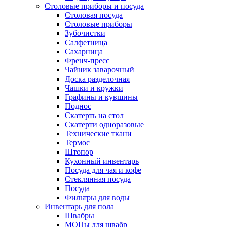
Столовые приборы и посуда
Столовая посуда
Столовые приборы
Зубочистки
Салфетница
Сахарница
Френч-пресс
Чайник заварочный
Доска разделочная
Чашки и кружки
Графины и кувшины
Поднос
Скатерть на стол
Скатерти одноразовые
Технические ткани
Термос
Штопор
Кухонный инвентарь
Посуда для чая и кофе
Стеклянная посуда
Посуда
Фильтры для воды
Инвентарь для пола
Швабры
МОПы для швабр