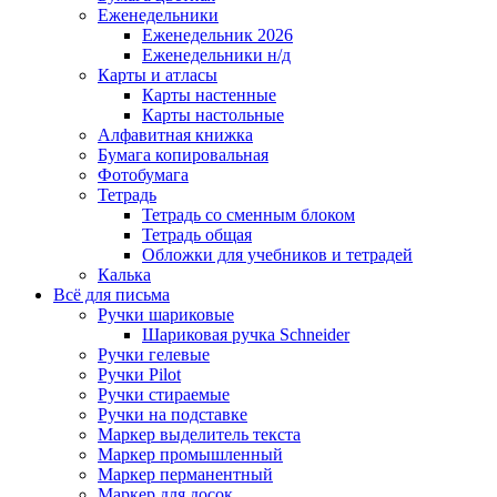
Еженедельники
Еженедельник 2026
Еженедельники н/д
Карты и атласы
Карты настенные
Карты настольные
Алфавитная книжка
Бумага копировальная
Фотобумага
Тетрадь
Тетрадь со сменным блоком
Тетрадь общая
Обложки для учебников и тетрадей
Калька
Всё для письма
Ручки шариковые
Шариковая ручка Schneider
Ручки гелевые
Ручки Pilot
Ручки стираемые
Ручки на подставке
Маркер выделитель текста
Маркер промышленный
Маркер перманентный
Маркер для досок