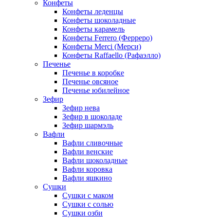
Конфеты
Конфеты леденцы
Конфеты шоколадные
Конфеты карамель
Конфеты Ferrero (Ферреро)
Конфеты Merci (Мерси)
Конфеты Raffaello (Рафаэлло)
Печенье
Печенье в коробке
Печенье овсяное
Печенье юбилейное
Зефир
Зефир нева
Зефир в шоколаде
Зефир шармэль
Вафли
Вафли сливочные
Вафли венские
Вафли шоколадные
Вафли коровка
Вафли яшкино
Сушки
Сушки с маком
Сушки с солью
Сушки озби