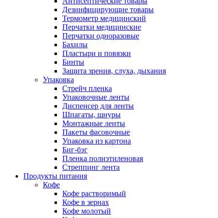
Антисептические товары
Дезинфицирующие товары
Термометр медицинский
Перчатки медицинские
Перчатки одноразовые
Бахилы
Пластыри и повязки
Бинты
Защита зрения, слуха, дыхания
Упаковка
Стрейч пленка
Упаковочные ленты
Диспенсер для ленты
Шпагаты, шнуры
Монтажные ленты
Пакеты фасовочные
Упаковка из картона
Биг-бэг
Пленка полиэтиленовая
Стреппинг лента
Продукты питания
Кофе
Кофе растворимый
Кофе в зернах
Кофе молотый