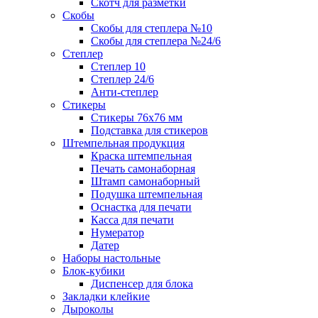
Скотч для разметки
Скобы
Скобы для степлера №10
Скобы для степлера №24/6
Степлер
Степлер 10
Степлер 24/6
Анти-степлер
Стикеры
Стикеры 76x76 мм
Подставка для стикеров
Штемпельная продукция
Краска штемпельная
Печать самонаборная
Штамп самонаборный
Подушка штемпельная
Оснастка для печати
Касса для печати
Нумератор
Датер
Наборы настольные
Блок-кубики
Диспенсер для блока
Закладки клейкие
Дыроколы