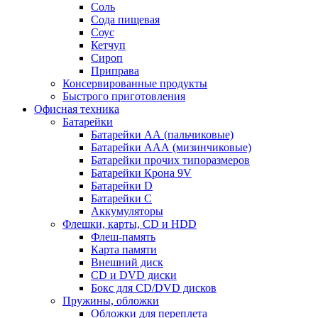
Соль
Сода пищевая
Соус
Кетчуп
Сироп
Приправа
Консервированные продукты
Быстрого приготовления
Офисная техника
Батарейки
Батарейки АА (пальчиковые)
Батарейки ААА (мизинчиковые)
Батарейки прочих типоразмеров
Батарейки Крона 9V
Батарейки D
Батарейки С
Аккумуляторы
Флешки, карты, CD и HDD
Флеш-память
Карта памяти
Внешний диск
CD и DVD диски
Бокс для CD/DVD дисков
Пружины, обложки
Обложки для переплета