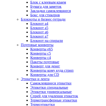
Блок с клеевым краем
Бумага для заметок
Закладки самоклеящиеся
Бокс для стикеров
Блокноты и бизнес-тетради
Блокнот а4
Блокнот а5
Блокнот а6
Блокнот а7
Блокнот на спирали
Почтовые конверты
Конверты е65
Конверты с5
Конверты с4
Пакеты почтовые
Конверт для денег
Конверты кому куда стрип
Конверты для CD
Этикетки и лента
Самоклеящиеся этикетки
Этикетки специальные
Этикетки универсальные
Спрей для удаления этикеток
Термотрансферные этикетки
Термоэтикетки