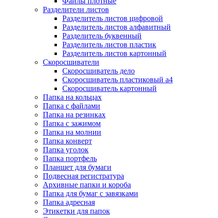
Файлы плотные
Разделители листов
Разделитель листов цифровой
Разделитель листов алфавитный
Разделитель буквенный
Разделитель листов пластик
Разделитель листов картонный
Скоросшиватели
Скоросшиватель дело
Скоросшиватель пластиковый а4
Скоросшиватель картонный
Папка на кольцах
Папка с файлами
Папка на резинках
Папка с зажимом
Папка на молнии
Папка конверт
Папка уголок
Папка портфель
Планшет для бумаги
Подвесная регистратура
Архивные папки и короба
Папка для бумаг с завязками
Папка адресная
Этикетки для папок