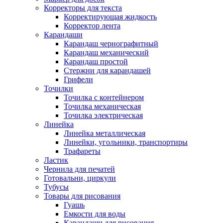
Корректоры для текста
Корректирующая жидкость
Корректор лента
Карандаши
Карандаш чернографитный
Карандаш механический
Карандаш простой
Стержни для карандашей
Грифели
Точилки
Точилка с контейнером
Точилка механическая
Точилка электрическая
Линейка
Линейка металлическая
Линейки, угольники, транспортиры
Трафареты
Ластик
Чернила для печатей
Готовальни, циркули
Тубусы
Товары для рисования
Гуашь
Емкости для воды
Карандаши для рисования