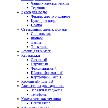
Чайник электрический
Термопот
Кулер для воды
Фильтр для пурифайера
Кулер для воды
Помпа
Светильник, лампа, фонарь
Светильник
Фонарь
Лампы
Электрика
Резаки для бумаги
Картриджи
Лазерный
Струйный
Факсимильный
Широкоформатный
Картриджи Cactus
Кронштейн для ТВ
Аксессуары для гаджетов
Зарядки и гаджеты
Телефоны
Климатическая техника
Вентилятор
Бытовая техника