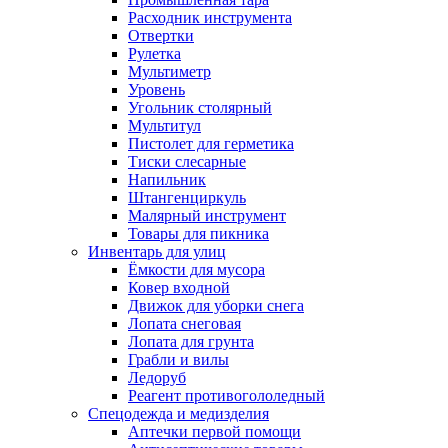
Расходник инструмента
Отвертки
Рулетка
Мультиметр
Уровень
Угольник столярный
Мультитул
Пистолет для герметика
Тиски слесарные
Напильник
Штангенциркуль
Малярный инструмент
Товары для пикника
Инвентарь для улиц
Ёмкости для мусора
Ковер входной
Движок для уборки снега
Лопата снеговая
Лопата для грунта
Грабли и вилы
Ледоруб
Реагент противогололедный
Спецодежда и медизделия
Аптечки первой помощи