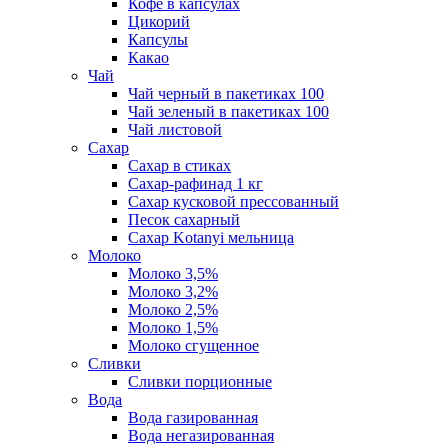
Кофе в капсулах
Цикорий
Капсулы
Какао
Чай
Чай черный в пакетиках 100
Чай зеленый в пакетиках 100
Чай листовой
Сахар
Сахар в стиках
Сахар-рафинад 1 кг
Сахар кусковой прессованный
Песок сахарный
Сахар Kotanyi мельница
Молоко
Молоко 3,5%
Молоко 3,2%
Молоко 2,5%
Молоко 1,5%
Молоко сгущенное
Сливки
Сливки порционные
Вода
Вода газированная
Вода негазированная