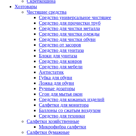
Скрепкошина
Хозтовары
Чистящие средства
Средство универсальное чистящее
Средство для прочистки труб
Средство для чистки металла
Средство для чистки одежды
Средство для чистки обуви
Средство от засоров
Средство для унитаза
Блоки для унитаза
Средство для ковров
Средство для мебели
Антистатик
Губка для обуви
Ложка для обуви
Ручные дозаторы
Сгон для мытья окон
Средство для кожаных изделий
Салфетки для монитора
Баллоны со сжатым воздухом
Средство для техники
Салфетки хозяйственные
Микрофибра салфетки
Салфетки бумажные