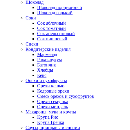
Шоколад
Шоколад порционный
Шоколад горький
Соки
Сок яблочный
Сок томатный
Сок апельсиновый
Сок вишневый
Снеки
Кондитерские изделия
Мармелад
Рахат-лукум
Батончик
Хлебцы
Кекс
Орехи и сухофрукты
Орехи кешью
Кедровые орехи
Смесь орехов и сухофруктов
Орехи семушка
Орехи миндаль
Макароны, мука и крупы
Крупа Рис
Крупа Гречка
Соусы, приправы и специи