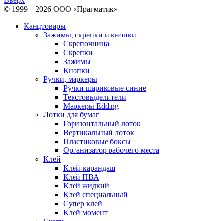
Вверх
© 1999 – 2026 ООО «Прагматик»
Канцтовары
Зажимы, скрепки и кнопки
Скрепочница
Скрепки
Зажимы
Кнопки
Ручки, маркеры
Ручки шариковые синие
Текстовыделители
Маркеры Edding
Лотки для бумаг
Горизонтальный лоток
Вертикальный лоток
Пластиковые боксы
Организатор рабочего места
Клей
Клей-карандаш
Клей ПВА
Клей жидкий
Клей специальный
Супер клей
Клей момент