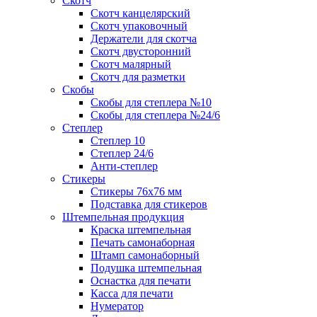
Скотч
Скотч канцелярский
Скотч упаковочный
Держатели для скотча
Скотч двусторонний
Скотч малярный
Скотч для разметки
Скобы
Скобы для степлера №10
Скобы для степлера №24/6
Степлер
Степлер 10
Степлер 24/6
Анти-степлер
Стикеры
Стикеры 76x76 мм
Подставка для стикеров
Штемпельная продукция
Краска штемпельная
Печать самонаборная
Штамп самонаборный
Подушка штемпельная
Оснастка для печати
Касса для печати
Нумератор