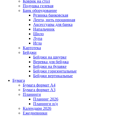
Коврик на стол
Подушка гелевая
Банк оборудование
Резинка банковская
Лента, нить прошивная
Аксессуары для банка
Напальчник
Шило
Лупа
Игла
Картотека
Бейджи
Бейджи на шнурке
Веревка для бейджа
Бейджи на булавке
Бейджи горизонтальные
Бейджи вертикальные
Бумага
Бумага формат А4
Бумага формат А3
Планинги
Планинг 2026
Планинги н/д
Календари 2026
Ежедневники