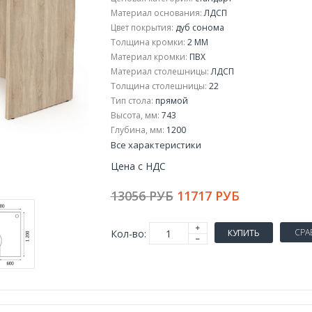
Материал основания:
ЛДСП
Цвет покрытия:
дуб сонома
Толщина кромки:
2 ММ
Материал кромки:
ПВХ
Материал столешницы:
ЛДСП
Толщина столешницы:
22
Тип стола:
прямой
Высота, мм:
743
Глубина, мм:
1200
Все характеристики
Цена с НДС
13056 РУБ
11717 РУБ
СРА
Кол-во:
КУПИТЬ