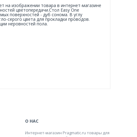
вет на изображении товара в интернет-магазине
нностей цветопередачи.Стол Easy One
мых поверхностей - дуб сонома. В углу
ло-серого цвета для прокладки проводов.
ции неровностей пола.
О НАС
Интернет-магазин Pragmatic.ru товары для