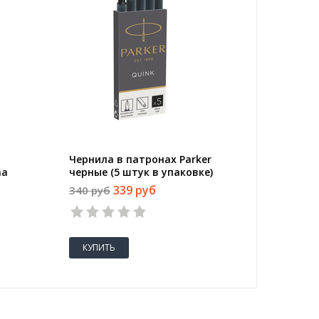
Чернила в патронах Parker
ma
черные (5 штук в упаковке)
инии
339 руб
340 руб
КУПИТЬ