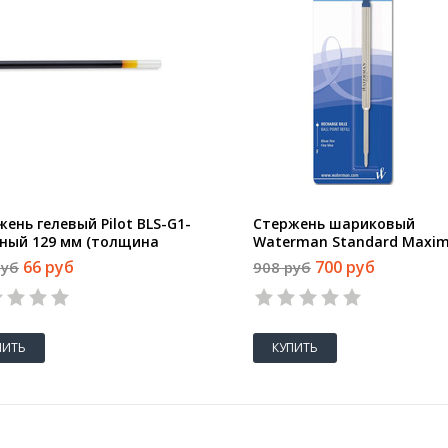
ень гелевый Pilot BLS-G1-
Стержень шариковый
рный 129 мм (толщина
Waterman Standard Maxi
 0.3 мм)
синий 112 мм (толщина л
66 руб
700 руб
руб
908 руб
0.5 мм)
ПИТЬ
КУПИТЬ